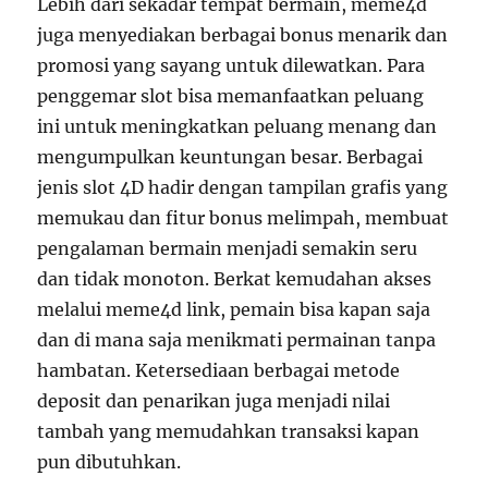
Lebih dari sekadar tempat bermain, meme4d
juga menyediakan berbagai bonus menarik dan
promosi yang sayang untuk dilewatkan. Para
penggemar slot bisa memanfaatkan peluang
ini untuk meningkatkan peluang menang dan
mengumpulkan keuntungan besar. Berbagai
jenis slot 4D hadir dengan tampilan grafis yang
memukau dan fitur bonus melimpah, membuat
pengalaman bermain menjadi semakin seru
dan tidak monoton. Berkat kemudahan akses
melalui meme4d link, pemain bisa kapan saja
dan di mana saja menikmati permainan tanpa
hambatan. Ketersediaan berbagai metode
deposit dan penarikan juga menjadi nilai
tambah yang memudahkan transaksi kapan
pun dibutuhkan.