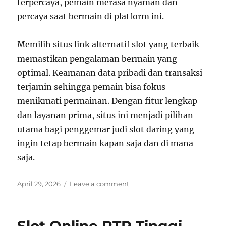
terpercaya, pemain merasa nyaman dan
percaya saat bermain di platform ini.
Memilih situs link alternatif slot yang terbaik
memastikan pengalaman bermain yang
optimal. Keamanan data pribadi dan transaksi
terjamin sehingga pemain bisa fokus
menikmati permainan. Dengan fitur lengkap
dan layanan prima, situs ini menjadi pilihan
utama bagi penggemar judi slot daring yang
ingin tetap bermain kapan saja dan di mana
saja.
Posted
on
April 29, 2026
Leave a comment
on
Platform
Unggulan
Maxwin
Gampang