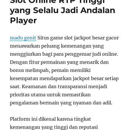
Slot Online RTP Tinggi
JP
yang Selalu Jadi Andalan
Daftar
Player
di
Sini
madu genit
Situs game slot jackpot besar gacor
menawarkan peluang kemenangan yang
menggiurkan bagi para penggemar judi online.
Dengan fitur permainan yang menarik dan
bonus melimpah, pemain memiliki
kesempatan mendapatkan jackpot besar setiap
saat. Keamanan dan transparansi menjadi
prioritas utama untuk memastikan
pengalaman bermain yang nyaman dan adil.
Platform ini dikenal karena tingkat
kemenangan yang tinggi dan reputasi