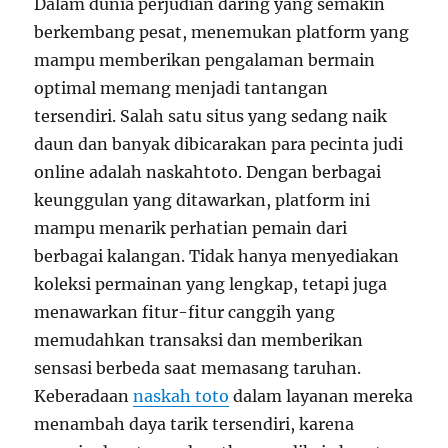
Dalam dunia perjudian daring yang semakin
berkembang pesat, menemukan platform yang
mampu memberikan pengalaman bermain
optimal memang menjadi tantangan
tersendiri. Salah satu situs yang sedang naik
daun dan banyak dibicarakan para pecinta judi
online adalah naskahtoto. Dengan berbagai
keunggulan yang ditawarkan, platform ini
mampu menarik perhatian pemain dari
berbagai kalangan. Tidak hanya menyediakan
koleksi permainan yang lengkap, tetapi juga
menawarkan fitur-fitur canggih yang
memudahkan transaksi dan memberikan
sensasi berbeda saat memasang taruhan.
Keberadaan
naskah toto
dalam layanan mereka
menambah daya tarik tersendiri, karena