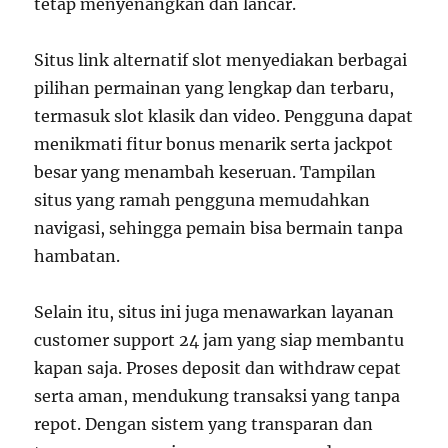
tetap menyenangkan dan lancar.
Situs link alternatif slot menyediakan berbagai
pilihan permainan yang lengkap dan terbaru,
termasuk slot klasik dan video. Pengguna dapat
menikmati fitur bonus menarik serta jackpot
besar yang menambah keseruan. Tampilan
situs yang ramah pengguna memudahkan
navigasi, sehingga pemain bisa bermain tanpa
hambatan.
Selain itu, situs ini juga menawarkan layanan
customer support 24 jam yang siap membantu
kapan saja. Proses deposit dan withdraw cepat
serta aman, mendukung transaksi yang tanpa
repot. Dengan sistem yang transparan dan