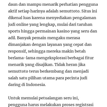
daun dan mampu menarik perhatian pengguna
aktif setiap harinya adalah semuttoto. Situs ini
dikenal luas karena menyediakan pengalaman
judi online yang lengkap, mulai dari taruhan
sports hingga permainan kasino yang seru dan
adil. Banyak pemain mengaku merasa
dimanjakan dengan layanan yang cepat dan
responsif, sehingga mereka makin betah
berlama-lama mengeksplorasi berbagai fitur
menarik yang disajikan. Tidak heran jika
semuttoto terus berkembang dan menjadi
salah satu pilihan utama para pecinta judi
daring di Indonesia.
Untuk memulai petualangan seru ini,
pengguna harus melakukan proses registrasi