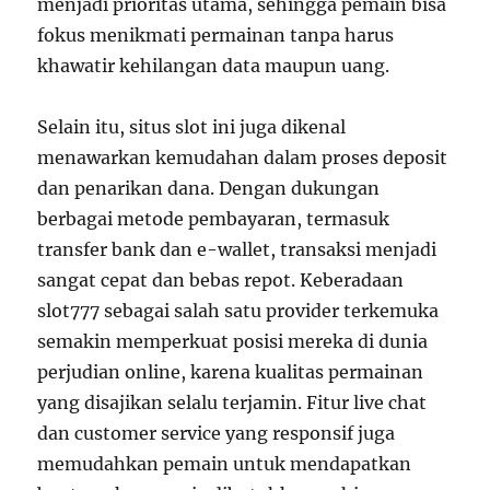
menjadi prioritas utama, sehingga pemain bisa
fokus menikmati permainan tanpa harus
khawatir kehilangan data maupun uang.
Selain itu, situs slot ini juga dikenal
menawarkan kemudahan dalam proses deposit
dan penarikan dana. Dengan dukungan
berbagai metode pembayaran, termasuk
transfer bank dan e-wallet, transaksi menjadi
sangat cepat dan bebas repot. Keberadaan
slot777 sebagai salah satu provider terkemuka
semakin memperkuat posisi mereka di dunia
perjudian online, karena kualitas permainan
yang disajikan selalu terjamin. Fitur live chat
dan customer service yang responsif juga
memudahkan pemain untuk mendapatkan