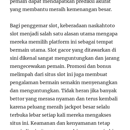
pemain dapat mendapatkan prediksi akurat
yang membantu meraih kemenangan besar.
Bagi penggemar slot, keberadaan naskahtoto
slot menjadi salah satu alasan utama mengapa
mereka memilih platform ini sebagai tempat
bermain utama. Slot gacor yang ditawarkan di
sini dikenal sangat menguntungkan dan jarang
mengecewakan pemain. Promosi dan bonus
melimpah dari situs slot ini juga membuat
pengalaman bermain semakin menyenangkan
dan menguntungkan. Tidak heran jika banyak
bettor yang merasa nyaman dan terus kembali
karena peluang meraih jackpot besar selalu
terbuka lebar setiap kali mereka mengakses
situs ini. Keamanan dan kenyamanan tetap