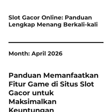
Slot Gacor Online: Panduan
Lengkap Menang Berkali-kali
Month:
April 2026
Panduan Memanfaatkan
Fitur Game di Situs Slot
Gacor untuk
Maksimalkan
Keuntungan