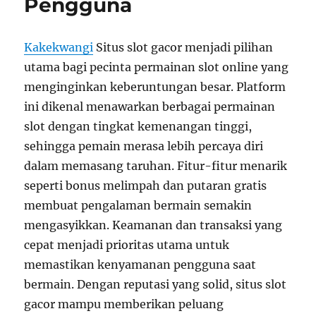
Pengguna
Player
Kakekwangi
Situs slot gacor menjadi pilihan
utama bagi pecinta permainan slot online yang
menginginkan keberuntungan besar. Platform
ini dikenal menawarkan berbagai permainan
slot dengan tingkat kemenangan tinggi,
sehingga pemain merasa lebih percaya diri
dalam memasang taruhan. Fitur-fitur menarik
seperti bonus melimpah dan putaran gratis
membuat pengalaman bermain semakin
mengasyikkan. Keamanan dan transaksi yang
cepat menjadi prioritas utama untuk
memastikan kenyamanan pengguna saat
bermain. Dengan reputasi yang solid, situs slot
gacor mampu memberikan peluang