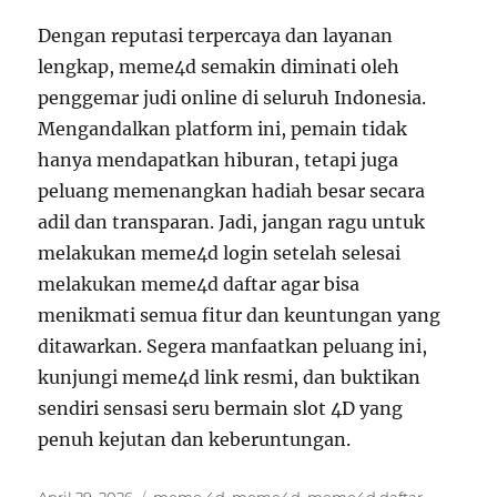
Dengan reputasi terpercaya dan layanan
lengkap, meme4d semakin diminati oleh
penggemar judi online di seluruh Indonesia.
Mengandalkan platform ini, pemain tidak
hanya mendapatkan hiburan, tetapi juga
peluang memenangkan hadiah besar secara
adil dan transparan. Jadi, jangan ragu untuk
melakukan meme4d login setelah selesai
melakukan meme4d daftar agar bisa
menikmati semua fitur dan keuntungan yang
ditawarkan. Segera manfaatkan peluang ini,
kunjungi meme4d link resmi, dan buktikan
sendiri sensasi seru bermain slot 4D yang
penuh kejutan dan keberuntungan.
Posted
Tags