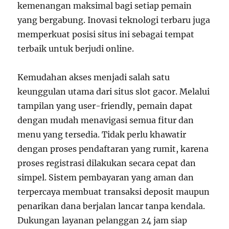
kemenangan maksimal bagi setiap pemain
yang bergabung. Inovasi teknologi terbaru juga
memperkuat posisi situs ini sebagai tempat
terbaik untuk berjudi online.
Kemudahan akses menjadi salah satu
keunggulan utama dari situs slot gacor. Melalui
tampilan yang user-friendly, pemain dapat
dengan mudah menavigasi semua fitur dan
menu yang tersedia. Tidak perlu khawatir
dengan proses pendaftaran yang rumit, karena
proses registrasi dilakukan secara cepat dan
simpel. Sistem pembayaran yang aman dan
terpercaya membuat transaksi deposit maupun
penarikan dana berjalan lancar tanpa kendala.
Dukungan layanan pelanggan 24 jam siap