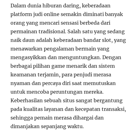
Dalam dunia hiburan daring, keberadaan
platform judi online semakin diminati banyak
orang yang mencari sensasi berbeda dari
permainan tradisional. Salah satu yang sedang
naik daun adalah keberadaan bandar slot, yang
menawarkan pengalaman bermain yang
mengasyikkan dan menguntungkan. Dengan
berbagai pilihan game menarik dan sistem
keamanan terjamin, para penjudi merasa
nyaman dan percaya diri saat memutuskan
untuk mencoba peruntungan mereka.
Keberhasilan sebuah situs sangat bergantung
pada kualitas layanan dan kecepatan transaksi,
sehingga pemain merasa dihargai dan
dimanjakan sepanjang waktu.