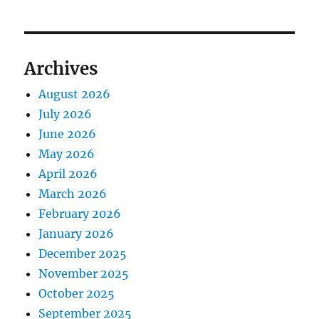
Archives
August 2026
July 2026
June 2026
May 2026
April 2026
March 2026
February 2026
January 2026
December 2025
November 2025
October 2025
September 2025