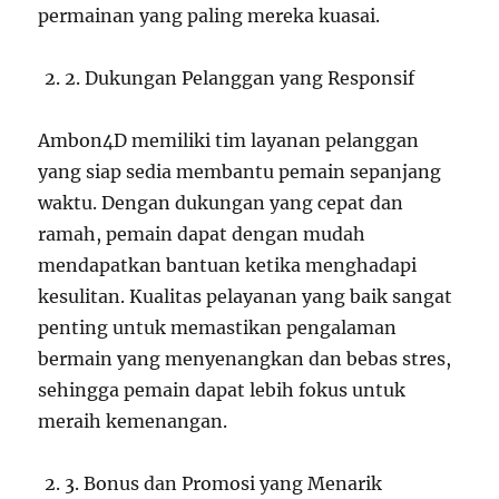
permainan yang paling mereka kuasai.
2. Dukungan Pelanggan yang Responsif
Ambon4D memiliki tim layanan pelanggan
yang siap sedia membantu pemain sepanjang
waktu. Dengan dukungan yang cepat dan
ramah, pemain dapat dengan mudah
mendapatkan bantuan ketika menghadapi
kesulitan. Kualitas pelayanan yang baik sangat
penting untuk memastikan pengalaman
bermain yang menyenangkan dan bebas stres,
sehingga pemain dapat lebih fokus untuk
meraih kemenangan.
3. Bonus dan Promosi yang Menarik