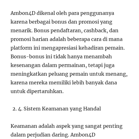
Ambon4D dikenal oleh para penggunanya
karena berbagai bonus dan promosi yang
menarik. Bonus pendaftaran, cashback, dan
promosi harian adalah beberapa cara di mana
platform ini mengapresiasi kehadiran pemain.
Bonus-bonus ini tidak hanya menambah
kesenangan dalam permainan, tetapi juga
meningkatkan peluang pemain untuk menang,
karena mereka memiliki lebih banyak dana
untuk dipertaruhkan.
4. Sistem Keamanan yang Handal
Keamanan adalah aspek yang sangat penting
dalam perjudian daring. Ambon4D