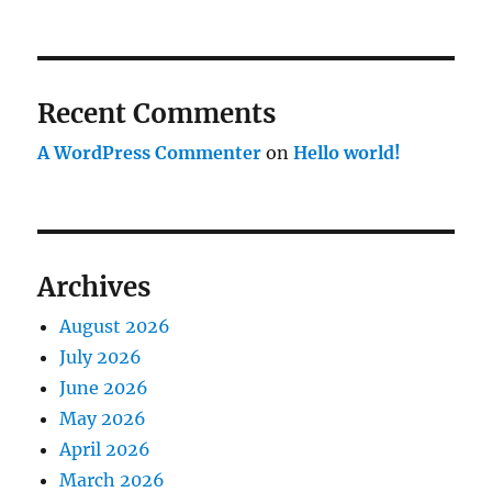
Recent Comments
A WordPress Commenter
on
Hello world!
Archives
August 2026
July 2026
June 2026
May 2026
April 2026
March 2026