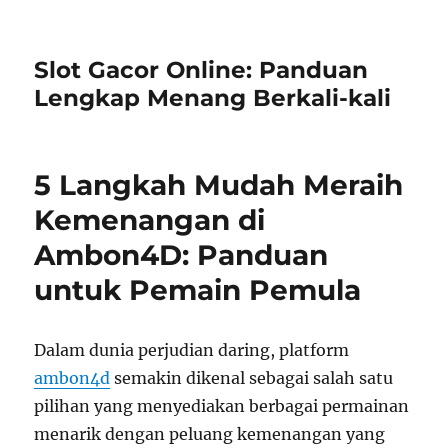
Slot Gacor Online: Panduan
Lengkap Menang Berkali-kali
5 Langkah Mudah Meraih
Kemenangan di
Ambon4D: Panduan
untuk Pemain Pemula
Dalam dunia perjudian daring, platform
ambon4d
semakin dikenal sebagai salah satu
pilihan yang menyediakan berbagai permainan
menarik dengan peluang kemenangan yang