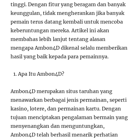
tinggi. Dengan fitur yang beragam dan banyak
keunggulan, tidak mengherankan jika banyak
pemain terus datang kembali untuk mencoba
keberuntungan mereka. Artikel ini akan
membahas lebih lanjut tentang alasan
mengapa Ambon4D dikenal selalu memberikan
hasil yang baik kepada para pemainnya.
Apa Itu Ambon4D?
Ambon4D merupakan situs taruhan yang
menawarkan berbagai jenis permainan, seperti
kasino, lotere, dan permainan kartu. Dengan
tujuan menciptakan pengalaman bermain yang
menyenangkan dan menguntungkan,
Ambon4D telah berhasil menarik perhatian