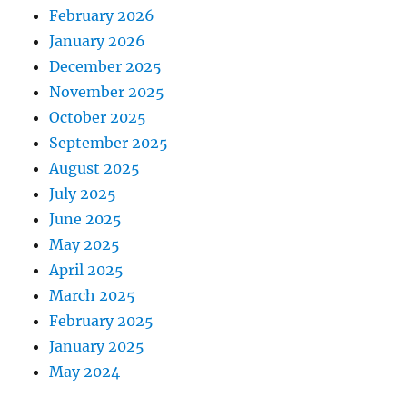
February 2026
January 2026
December 2025
November 2025
October 2025
September 2025
August 2025
July 2025
June 2025
May 2025
April 2025
March 2025
February 2025
January 2025
May 2024