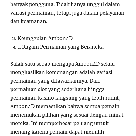
banyak pengguna. Tidak hanya unggul dalam
variasi permainan, tetapi juga dalam pelayanan
dan keamanan.
Keunggulan Ambon4D
1. Ragam Permainan yang Beraneka
Salah satu sebab mengapa Ambon4D selalu
menghasilkan kemenangan adalah variasi
permainan yang ditawarkannya. Dari
permainan slot yang sederhana hingga
permainan kasino langsung yang lebih rumit,
Ambon4D memastikan bahwa semua pemain
menemukan pilihan yang sesuai dengan minat
mereka. Ini memperbesar peluang untuk
menang karena pemain dapat memilih