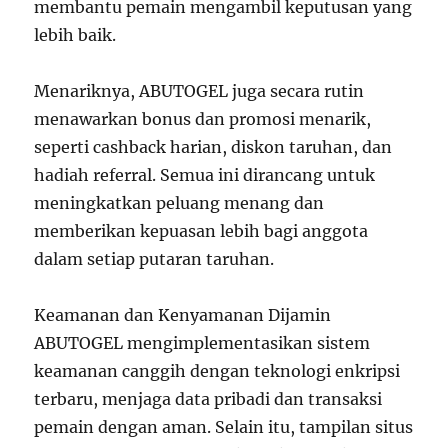
membantu pemain mengambil keputusan yang
lebih baik.
Menariknya, ABUTOGEL juga secara rutin
menawarkan bonus dan promosi menarik,
seperti cashback harian, diskon taruhan, dan
hadiah referral. Semua ini dirancang untuk
meningkatkan peluang menang dan
memberikan kepuasan lebih bagi anggota
dalam setiap putaran taruhan.
Keamanan dan Kenyamanan Dijamin
ABUTOGEL mengimplementasikan sistem
keamanan canggih dengan teknologi enkripsi
terbaru, menjaga data pribadi dan transaksi
pemain dengan aman. Selain itu, tampilan situs