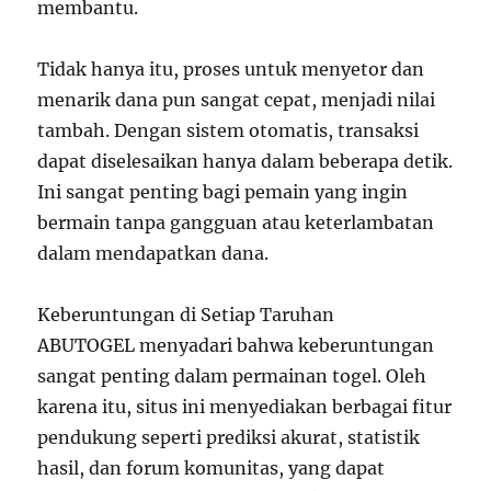
membantu.
Tidak hanya itu, proses untuk menyetor dan
menarik dana pun sangat cepat, menjadi nilai
tambah. Dengan sistem otomatis, transaksi
dapat diselesaikan hanya dalam beberapa detik.
Ini sangat penting bagi pemain yang ingin
bermain tanpa gangguan atau keterlambatan
dalam mendapatkan dana.
Keberuntungan di Setiap Taruhan
ABUTOGEL menyadari bahwa keberuntungan
sangat penting dalam permainan togel. Oleh
karena itu, situs ini menyediakan berbagai fitur
pendukung seperti prediksi akurat, statistik
hasil, dan forum komunitas, yang dapat