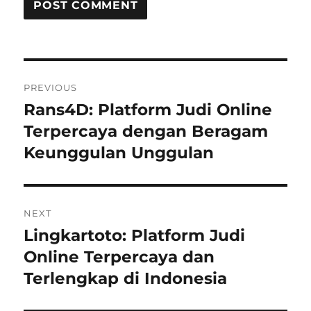
Post
PREVIOUS
navigation
Rans4D: Platform Judi Online
Previous
post:
Terpercaya dengan Beragam
Keunggulan Unggulan
NEXT
Lingkartoto: Platform Judi
Next
post:
Online Terpercaya dan
Terlengkap di Indonesia