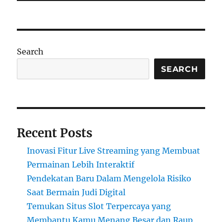
Search
SEARCH
Recent Posts
Inovasi Fitur Live Streaming yang Membuat
Permainan Lebih Interaktif
Pendekatan Baru Dalam Mengelola Risiko
Saat Bermain Judi Digital
Temukan Situs Slot Terpercaya yang
Membantu Kamu Menang Besar dan Raup