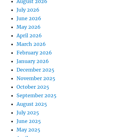
August 2026
July 2026
June 2026
May 2026
April 2026
March 2026
February 2026
January 2026
December 2025
November 2025
October 2025
September 2025
August 2025
July 2025
June 2025
May 2025