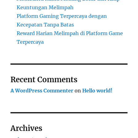
Keuntungan Melimpah
Platform Gaming Terpercaya dengan
Kecepatan Tanpa Batas
Reward Harian Melimpah di Platform Game
Terpercaya
Recent Comments
A WordPress Commenter
on
Hello world!
Archives