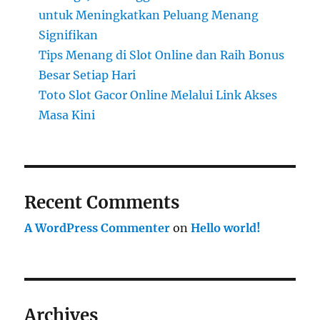
untuk Meningkatkan Peluang Menang
Signifikan
Tips Menang di Slot Online dan Raih Bonus
Besar Setiap Hari
Toto Slot Gacor Online Melalui Link Akses
Masa Kini
Recent Comments
A WordPress Commenter
on
Hello world!
Archives