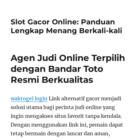
Slot Gacor Online: Panduan
Lengkap Menang Berkali-kali
Agen Judi Online Terpilih
dengan Bandar Toto
Resmi Berkualitas
waktogel login
Link alternatif gacor menjadi
solusi utama bagi pecinta judi online yang
ingin mengakses situs favorit tanpa kendala.
Dengan menggunakan link ini, pemain dapat
tetap bermain dengan lancar dan aman,