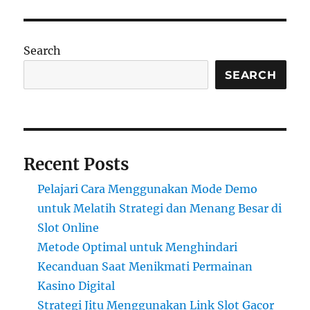
Search
SEARCH
Recent Posts
Pelajari Cara Menggunakan Mode Demo
untuk Melatih Strategi dan Menang Besar di
Slot Online
Metode Optimal untuk Menghindari
Kecanduan Saat Menikmati Permainan
Kasino Digital
Strategi Jitu Menggunakan Link Slot Gacor