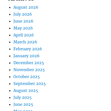
August 2026
July 2026
June 2026
May 2026
April 2026
March 2026
February 2026
January 2026
December 2025
November 2025
October 2025
September 2025
August 2025
July 2025
June 2025