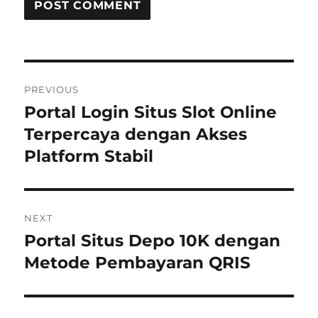
Post
PREVIOUS
navigation
Portal Login Situs Slot Online
Previous
post:
Terpercaya dengan Akses
Platform Stabil
NEXT
Portal Situs Depo 10K dengan
Next
post:
Metode Pembayaran QRIS