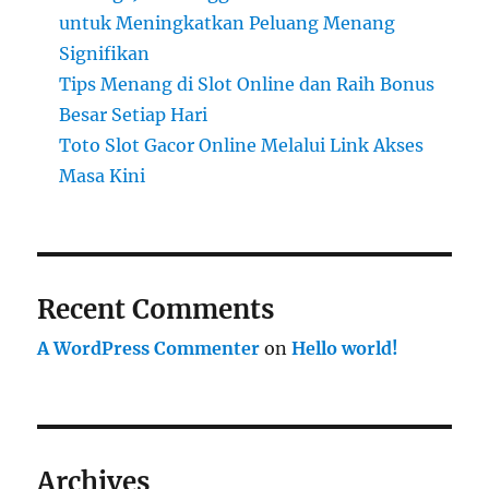
untuk Meningkatkan Peluang Menang
Signifikan
Tips Menang di Slot Online dan Raih Bonus
Besar Setiap Hari
Toto Slot Gacor Online Melalui Link Akses
Masa Kini
Recent Comments
A WordPress Commenter
on
Hello world!
Archives