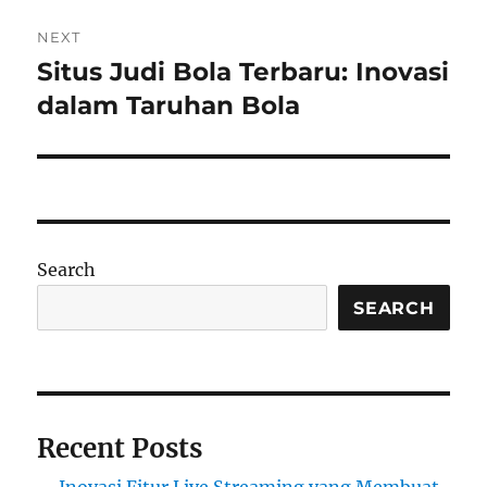
NEXT
Situs Judi Bola Terbaru: Inovasi
Next
post:
dalam Taruhan Bola
Search
SEARCH
Recent Posts