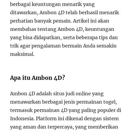
berbagai keuntungan menarik yang
ditawarkan, Ambon 4D telah berhasil menarik
perhatian banyak pemain. Artikel ini akan
membahas tentang Ambon 4D, keuntungan
yang bisa didapatkan, serta beberapa tips dan
trik agar pengalaman bermain Anda semakin
maksimal.
Apa itu Ambon 4D?
Ambon 4D adalah situs judi online yang
menawarkan berbagai jenis permainan togel,
termasuk permainan 4D yang paling populer di
Indonesia. Platform ini dikenal dengan sistem
yang aman dan terpercaya, yang memberikan