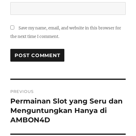
Save my name, email, and website in this browser for
the next time I comment.
Post
PREVIOUS
navigation
Permainan Slot yang Seru dan
Previous
post:
Menguntungkan Hanya di
AMBON4D