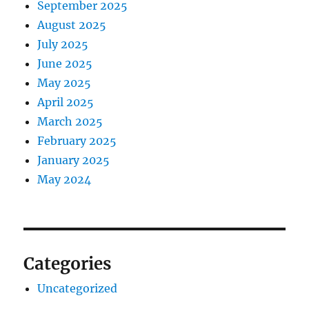
September 2025
August 2025
July 2025
June 2025
May 2025
April 2025
March 2025
February 2025
January 2025
May 2024
Categories
Uncategorized