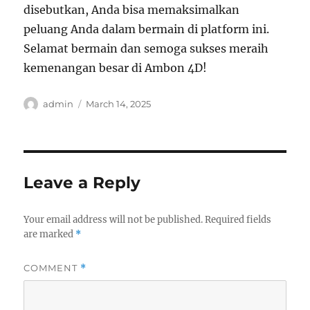
disebutkan, Anda bisa memaksimalkan
peluang Anda dalam bermain di platform ini.
Selamat bermain dan semoga sukses meraih
kemenangan besar di Ambon 4D!
Author
Posted
admin
March 14, 2025
on
Leave a Reply
Your email address will not be published.
Required fields
are marked
*
COMMENT
*