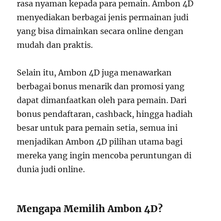
rasa nyaman kepada para pemain. Ambon 4D
menyediakan berbagai jenis permainan judi
yang bisa dimainkan secara online dengan
mudah dan praktis.
Selain itu, Ambon 4D juga menawarkan
berbagai bonus menarik dan promosi yang
dapat dimanfaatkan oleh para pemain. Dari
bonus pendaftaran, cashback, hingga hadiah
besar untuk para pemain setia, semua ini
menjadikan Ambon 4D pilihan utama bagi
mereka yang ingin mencoba peruntungan di
dunia judi online.
Mengapa Memilih Ambon 4D?