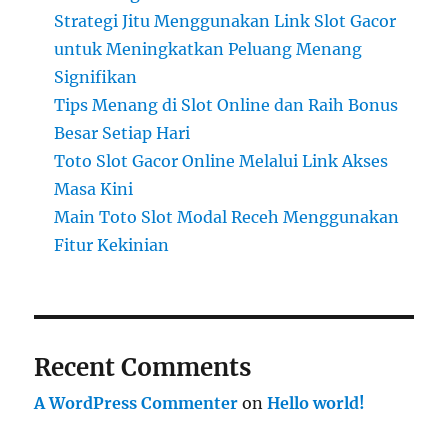
Strategi Jitu Menggunakan Link Slot Gacor
untuk Meningkatkan Peluang Menang
Signifikan
Tips Menang di Slot Online dan Raih Bonus
Besar Setiap Hari
Toto Slot Gacor Online Melalui Link Akses
Masa Kini
Main Toto Slot Modal Receh Menggunakan
Fitur Kekinian
Recent Comments
A WordPress Commenter
on
Hello world!