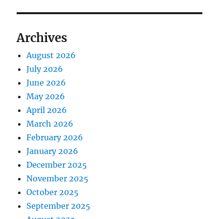
Archives
August 2026
July 2026
June 2026
May 2026
April 2026
March 2026
February 2026
January 2026
December 2025
November 2025
October 2025
September 2025