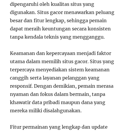
dipengaruhi oleh kualitas situs yang
digunakan. Situs gacor menawarkan peluang
besar dan fitur lengkap, sehingga pemain
dapat meraih keuntungan secara konsisten
tanpa kendala teknis yang mengganggu.
Keamanan dan kepercayaan menjadi faktor
utama dalam memilih situs gacor. Situs yang
terpercaya menyediakan sistem keamanan
canggih serta layanan pelanggan yang
responsif. Dengan demikian, pemain merasa
nyaman dan fokus dalam bermain, tanpa
khawatir data pribadi maupun dana yang
mereka miliki disalahgunakan.
Fitur permainan yang lengkap dan update