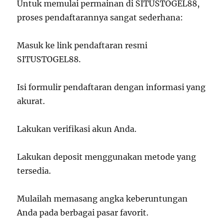
Untuk memulai permainan di SITUSTOGEL88,
proses pendaftarannya sangat sederhana:
Masuk ke link pendaftaran resmi
SITUSTOGEL88.
Isi formulir pendaftaran dengan informasi yang
akurat.
Lakukan verifikasi akun Anda.
Lakukan deposit menggunakan metode yang
tersedia.
Mulailah memasang angka keberuntungan
Anda pada berbagai pasar favorit.