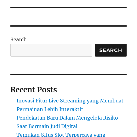
Search
SEARCH
Recent Posts
Inovasi Fitur Live Streaming yang Membuat
Permainan Lebih Interaktif
Pendekatan Baru Dalam Mengelola Risiko
Saat Bermain Judi Digital
Temukan Situs Slot Terpercaya yang