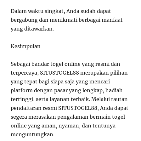
Dalam waktu singkat, Anda sudah dapat
bergabung dan menikmati berbagai manfaat
yang ditawarkan.
Kesimpulan
Sebagai bandar togel online yang resmi dan
terpercaya, SITUSTOGEL88 merupakan pilihan
yang tepat bagi siapa saja yang mencari
platform dengan pasar yang lengkap, hadiah
tertinggi, serta layanan terbaik. Melalui tautan
pendaftaran resmi SITUSTOGEL88, Anda dapat
segera merasakan pengalaman bermain togel
online yang aman, nyaman, dan tentunya
menguntungkan.