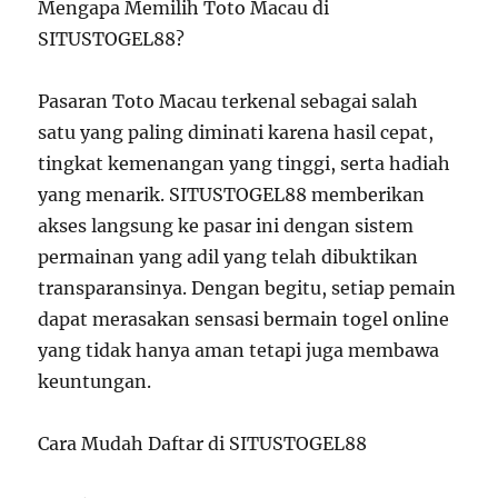
Mengapa Memilih Toto Macau di
SITUSTOGEL88?
Pasaran Toto Macau terkenal sebagai salah
satu yang paling diminati karena hasil cepat,
tingkat kemenangan yang tinggi, serta hadiah
yang menarik. SITUSTOGEL88 memberikan
akses langsung ke pasar ini dengan sistem
permainan yang adil yang telah dibuktikan
transparansinya. Dengan begitu, setiap pemain
dapat merasakan sensasi bermain togel online
yang tidak hanya aman tetapi juga membawa
keuntungan.
Cara Mudah Daftar di SITUSTOGEL88