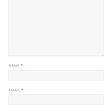
NAME
*
EMAIL
*