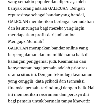
yang semakin populer dan dipercaya oleh
banyak orang adalah GALICUAN. Dengan
reputasinya sebagai bandar yang handal,
GALICUAN memberikan berbagai kemudahan
dan keuntungan bagi mereka yang ingin
mendapatkan profit dari judi online.
Mengapa Memilih?
GALICUAN merupakan bandar online yang
berpengalaman dan memiliki nama baik di
kalangan penggemar judi. Keamanan dan
kenyamanan bagi pemain adalah prioritas
utama situs ini. Dengan teknologi keamanan
yang canggih, data pribadi dan transaksi
finansial pemain terlindungi dengan baik. Hal
ini memberikan rasa aman dan percaya diri
bagi pemain untuk bermain tanpa khawatir