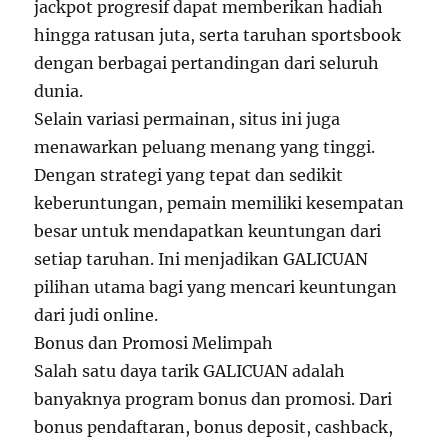
jackpot progresif dapat memberikan hadiah
hingga ratusan juta, serta taruhan sportsbook
dengan berbagai pertandingan dari seluruh
dunia.
Selain variasi permainan, situs ini juga
menawarkan peluang menang yang tinggi.
Dengan strategi yang tepat dan sedikit
keberuntungan, pemain memiliki kesempatan
besar untuk mendapatkan keuntungan dari
setiap taruhan. Ini menjadikan GALICUAN
pilihan utama bagi yang mencari keuntungan
dari judi online.
Bonus dan Promosi Melimpah
Salah satu daya tarik GALICUAN adalah
banyaknya program bonus dan promosi. Dari
bonus pendaftaran, bonus deposit, cashback,