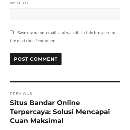
WEBSITE
Save my name, email, and website in this browser for
the next time I comment.
Post
PREVIOUS
navigation
Situs Bandar Online
Previous
post:
Terpercaya: Solusi Mencapai
Cuan Maksimal