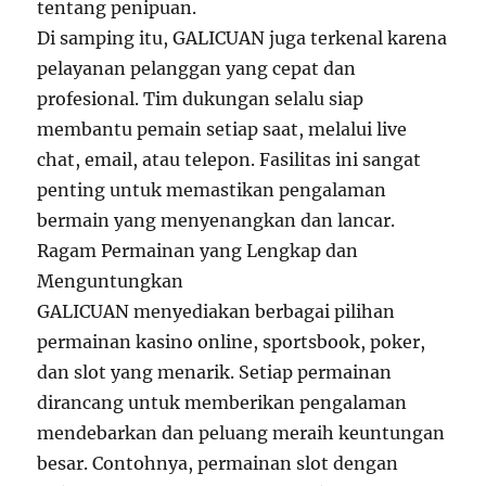
tentang penipuan.
Di samping itu, GALICUAN juga terkenal karena
pelayanan pelanggan yang cepat dan
profesional. Tim dukungan selalu siap
membantu pemain setiap saat, melalui live
chat, email, atau telepon. Fasilitas ini sangat
penting untuk memastikan pengalaman
bermain yang menyenangkan dan lancar.
Ragam Permainan yang Lengkap dan
Menguntungkan
GALICUAN menyediakan berbagai pilihan
permainan kasino online, sportsbook, poker,
dan slot yang menarik. Setiap permainan
dirancang untuk memberikan pengalaman
mendebarkan dan peluang meraih keuntungan
besar. Contohnya, permainan slot dengan