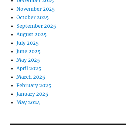
December 2025
November 2025
October 2025
September 2025
August 2025
July 2025
June 2025
May 2025
April 2025
March 2025
February 2025
January 2025
May 2024