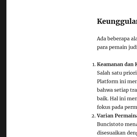
Keunggulan
Ada beberapa al
para pemain jud
Keamanan dan 
Salah satu prio
Platform ini me
bahwa setiap tr
baik. Hal ini m
fokus pada perm
Varian Permain
Buncistoto mena
disesuaikan den