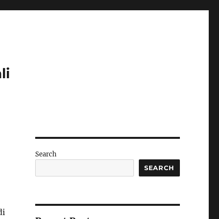
li
Search
SEARCH
di