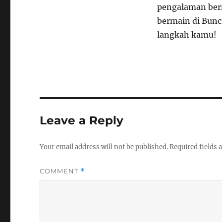
pengalaman ber
bermain di Bunc
langkah kamu!
Leave a Reply
Your email address will not be published.
Required fields
COMMENT
*