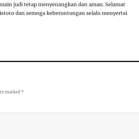
main judi tetap menyenangkan dan aman. Selamat
istoto dan semoga keberuntungan selalu menyertai
 are marked
*