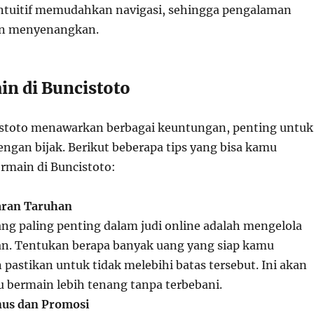
ntuitif memudahkan navigasi, sehingga pengalaman
in menyenangkan.
in di Buncistoto
stoto menawarkan berbagai keuntungan, penting untuk
engan bijak. Berikut beberapa tips yang bisa kamu
ermain di Buncistoto:
ran Taruhan
ang paling penting dalam judi online adalah mengelola
n. Tentukan berapa banyak uang yang siap kamu
pastikan untuk tidak melebihi batas tersebut. Ini akan
bermain lebih tenang tanpa terbebani.
us dan Promosi