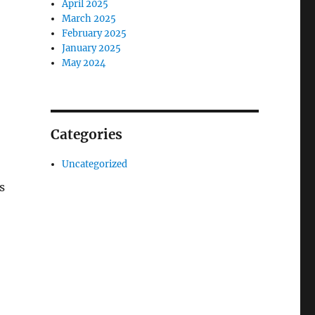
April 2025
March 2025
February 2025
January 2025
May 2024
Categories
Uncategorized
s