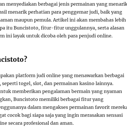
an menyediakan berbagai jenis permainan yang menarik
asil menarik perhatian para penggemar judi, baik yang
aman maupun pemula. Artikel ini akan membahas lebih
a itu Buncistoto, fitur-fitur unggulannya, serta alasan
 ini layak untuk dicoba oleh para penjudi online.
ncistoto?
pakan platform judi online yang menawarkan berbagai
 seperti togel, slot, dan permainan kasino lainnya.
untuk memberikan pengalaman bermain yang nyaman
an, Buncistoto memiliki berbagai fitur yang
ggunanya dalam mengakses permainan favorit mereka
gat cocok bagi siapa saja yang ingin merasakan sensasi
ine secara profesional dan aman.