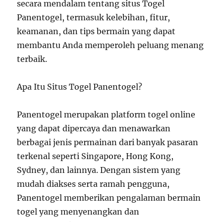
secara mendalam tentang situs Togel
Panentogel, termasuk kelebihan, fitur,
keamanan, dan tips bermain yang dapat
membantu Anda memperoleh peluang menang
terbaik.
Apa Itu Situs Togel Panentogel?
Panentogel merupakan platform togel online
yang dapat dipercaya dan menawarkan
berbagai jenis permainan dari banyak pasaran
terkenal seperti Singapore, Hong Kong,
Sydney, dan lainnya. Dengan sistem yang
mudah diakses serta ramah pengguna,
Panentogel memberikan pengalaman bermain
togel yang menyenangkan dan