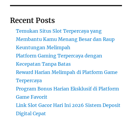
Recent Posts
Temukan Situs Slot Terpercaya yang
Membantu Kamu Menang Besar dan Raup
Keuntungan Melimpah
Platform Gaming Terpercaya dengan
Kecepatan Tanpa Batas
Reward Harian Melimpah di Platform Game
Terpercaya
Program Bonus Harian Eksklusif di Platform
Game Favorit
Link Slot Gacor Hari Ini 2026 Sistem Deposit
Digital Cepat