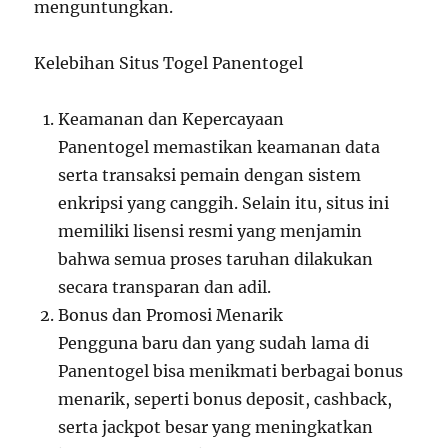
menguntungkan.
Kelebihan Situs Togel Panentogel
Keamanan dan Kepercayaan
Panentogel memastikan keamanan data
serta transaksi pemain dengan sistem
enkripsi yang canggih. Selain itu, situs ini
memiliki lisensi resmi yang menjamin
bahwa semua proses taruhan dilakukan
secara transparan dan adil.
Bonus dan Promosi Menarik
Pengguna baru dan yang sudah lama di
Panentogel bisa menikmati berbagai bonus
menarik, seperti bonus deposit, cashback,
serta jackpot besar yang meningkatkan