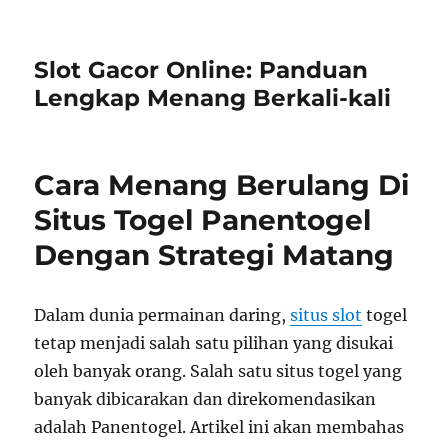
Slot Gacor Online: Panduan
Lengkap Menang Berkali-kali
Cara Menang Berulang Di
Situs Togel Panentogel
Dengan Strategi Matang
Dalam dunia permainan daring,
situs slot
togel
tetap menjadi salah satu pilihan yang disukai
oleh banyak orang. Salah satu situs togel yang
banyak dibicarakan dan direkomendasikan
adalah Panentogel. Artikel ini akan membahas