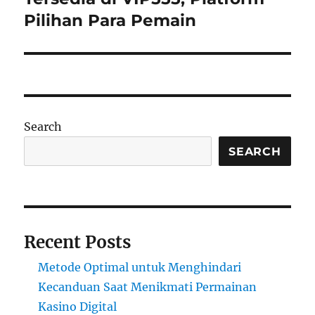
Pilihan Para Pemain
Search
SEARCH
Recent Posts
Metode Optimal untuk Menghindari
Kecanduan Saat Menikmati Permainan
Kasino Digital