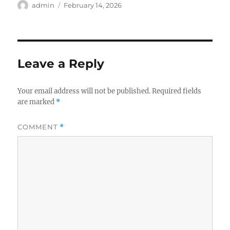
Author
Posted
admin
February 14, 2026
on
Leave a Reply
Your email address will not be published.
Required fields
are marked
*
COMMENT
*