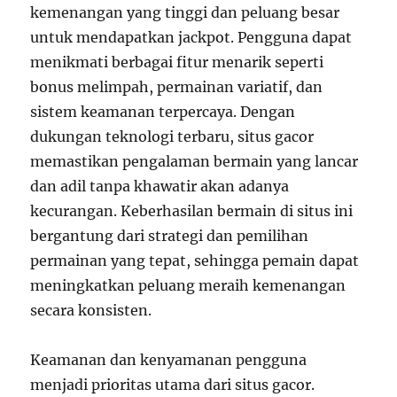
kemenangan yang tinggi dan peluang besar
untuk mendapatkan jackpot. Pengguna dapat
menikmati berbagai fitur menarik seperti
bonus melimpah, permainan variatif, dan
sistem keamanan terpercaya. Dengan
dukungan teknologi terbaru, situs gacor
memastikan pengalaman bermain yang lancar
dan adil tanpa khawatir akan adanya
kecurangan. Keberhasilan bermain di situs ini
bergantung dari strategi dan pemilihan
permainan yang tepat, sehingga pemain dapat
meningkatkan peluang meraih kemenangan
secara konsisten.
Keamanan dan kenyamanan pengguna
menjadi prioritas utama dari situs gacor.