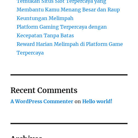
Temukan Situs Slot Terpercaya yang
Membantu Kamu Menang Besar dan Raup
Keuntungan Melimpah
Platform Gaming Terpercaya dengan
Kecepatan Tanpa Batas
Reward Harian Melimpah di Platform Game
Terpercaya
Recent Comments
A WordPress Commenter
on
Hello world!