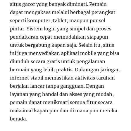
situs gacor yang banyak diminati. Pemain
dapat mengakses melalui berbagai perangkat
seperti komputer, tablet, maupun ponsel
pintar. Sistem login yang simpel dan proses
pendaftaran cepat memudahkan siapapun
untuk bergabung kapan saja. Selain itu, situs
ini juga menyediakan aplikasi mobile yang bisa
diunduh secara gratis untuk pengalaman
bermain yang lebih praktis. Dukungan jaringan
internet stabil memastikan aktivitas taruhan
berjalan lancar tanpa gangguan. Dengan
layanan yang handal dan akses yang mudah,
pemain dapat menikmati semua fitur secara
maksimal kapan pun dan di mana pun mereka
berada.