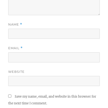
NAME
*
EMAIL
*
WEBSITE
Save my name, email, and website in this browser for
the next time I comment.