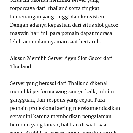
Situs ini dikenal memiliki server yang
terpercaya dari Thailand serta tingkat
kemenangan yang tinggi dan konsisten.
Dengan adanya kepastian dari situs slot gacor
maxwin hari ini, para pemain dapat merasa
lebih aman dan nyaman saat bertaruh.
Alasan Memilih Server Agen Slot Gacor dari
Thailand
Server yang berasal dari Thailand dikenal
memiliki performa yang sangat baik, minim
gangguan, dan respons yang cepat. Para
pemain profesional sering merekomendasikan
server ini karena memberikan pengalaman
bermain yang lancar, bahkan di saat-saat