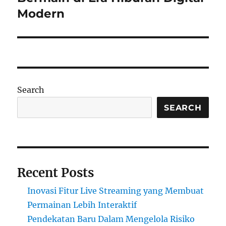
Modern
Search
SEARCH
Recent Posts
Inovasi Fitur Live Streaming yang Membuat
Permainan Lebih Interaktif
Pendekatan Baru Dalam Mengelola Risiko