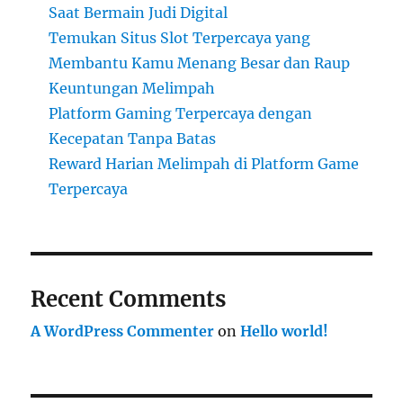
Saat Bermain Judi Digital
Temukan Situs Slot Terpercaya yang
Membantu Kamu Menang Besar dan Raup
Keuntungan Melimpah
Platform Gaming Terpercaya dengan
Kecepatan Tanpa Batas
Reward Harian Melimpah di Platform Game
Terpercaya
Recent Comments
A WordPress Commenter
on
Hello world!