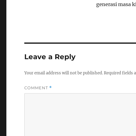
generasi masa ki
Leave a Reply
Your email address will not be published.
Required fields
COMMENT
*