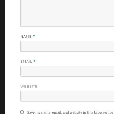
NAME
*
EMAIL
*
WEBSITE
Save my name, email, and website in this browser for