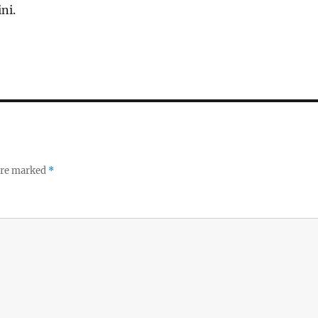
ni.
 are marked
*