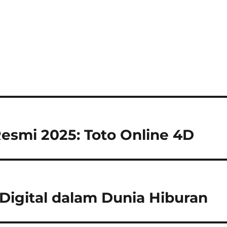
Resmi 2025: Toto Online 4D
Digital dalam Dunia Hiburan