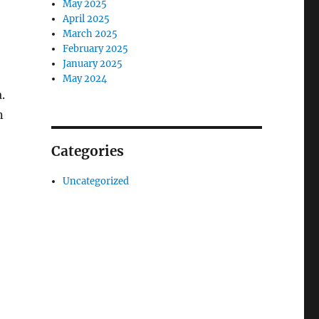
May 2025
April 2025
March 2025
February 2025
January 2025
May 2024
.
n
Categories
Uncategorized