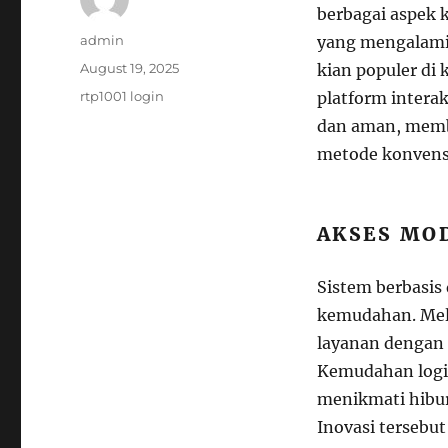
berbagai aspek 
Author
admin
yang mengalami 
Posted
August 19, 2025
kian populer di
on
Tags
rtp1001 login
platform interak
dan aman, memb
metode konvens
AKSES MO
Sistem berbasis
kemudahan. Mela
layanan dengan 
Kemudahan login
menikmati hibur
Inovasi tersebu