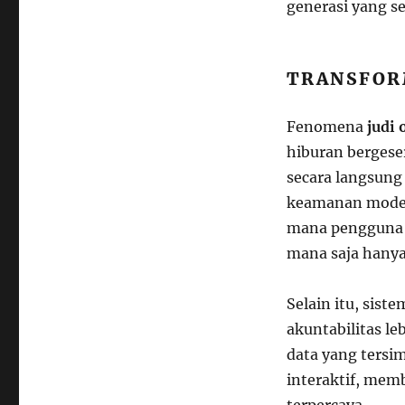
generasi yang se
TRANSFOR
Fenomena
judi 
hiburan bergeser
secara langsung 
keamanan modern
mana pengguna d
mana saja hanya
Selain itu, sis
akuntabilitas le
data yang tersi
interaktif, mem