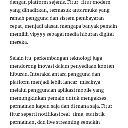
dengan platform sejenis. Fitur-fitur modern
yang dihadirkan, termasuk antarmuka yang
ramah pengguna dan sistem pembayaran
cepat, menjadi alasan mengapa banyak pemain
memilih vip555 sebagai media hiburan digital
mereka.
Selain itu, perkembangan teknologi juga
mendorong inovasi dalam penyediaan konten
hiburan. Interaksi antara pengguna dan
platform menjadi lebih lancar, misalnya
melalui penggunaan aplikasi mobile yang
memungkinkan pemain untuk mengakses
permainan kapan saja dan di mana saja. Fitur-
fitur seperti notifikasi real-time, statistik
permainan, dan live streaming semakin