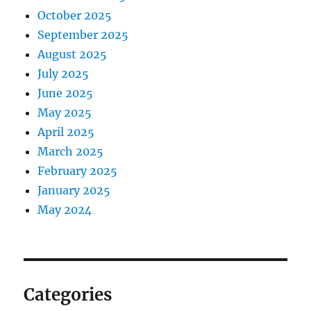
October 2025
September 2025
August 2025
July 2025
June 2025
May 2025
April 2025
March 2025
February 2025
January 2025
May 2024
Categories