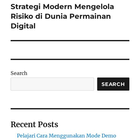
Strategi Modern Mengelola
Next
post:
Risiko di Dunia Permainan
Digital
Search
SEARCH
Recent Posts
Pelajari Cara Menggunakan Mode Demo