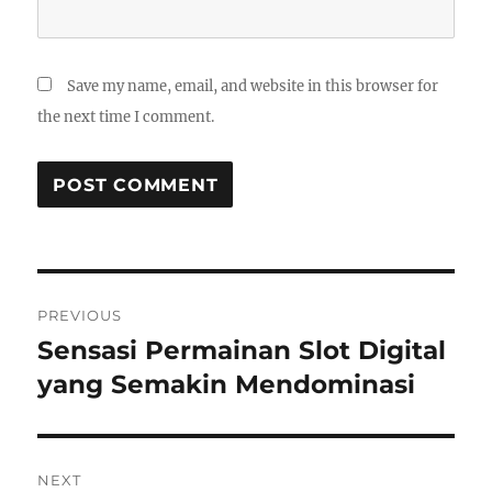
Save my name, email, and website in this browser for
the next time I comment.
Post
PREVIOUS
navigation
Sensasi Permainan Slot Digital
Previous
post:
yang Semakin Mendominasi
NEXT