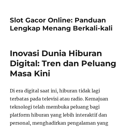
Slot Gacor Online: Panduan
Lengkap Menang Berkali-kali
Inovasi Dunia Hiburan
Digital: Tren dan Peluang
Masa Kini
Di era digital saat ini, hiburan tidak lagi
terbatas pada televisi atau radio. Kemajuan
teknologi telah membuka peluang bagi
platform hiburan yang lebih interaktif dan
personal, menghadirkan pengalaman yang