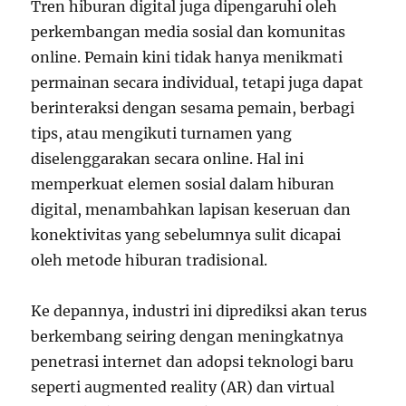
Tren hiburan digital juga dipengaruhi oleh
perkembangan media sosial dan komunitas
online. Pemain kini tidak hanya menikmati
permainan secara individual, tetapi juga dapat
berinteraksi dengan sesama pemain, berbagi
tips, atau mengikuti turnamen yang
diselenggarakan secara online. Hal ini
memperkuat elemen sosial dalam hiburan
digital, menambahkan lapisan keseruan dan
konektivitas yang sebelumnya sulit dicapai
oleh metode hiburan tradisional.
Ke depannya, industri ini diprediksi akan terus
berkembang seiring dengan meningkatnya
penetrasi internet dan adopsi teknologi baru
seperti augmented reality (AR) dan virtual