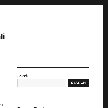
li
Search
SEARCH
wa