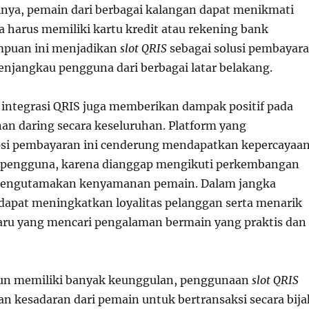
tinya, pemain dari berbagai kalangan dapat menikmati
a harus memiliki kartu kredit atau rekening bank
mpuan ini menjadikan
slot QRIS
sebagai solusi pembayar
menjangkau pengguna dari berbagai latar belakang.
, integrasi QRIS juga memberikan dampak positif pada
nan daring secara keseluruhan. Platform yang
si pembayaran ini cenderung mendapatkan kepercayaa
ri pengguna, karena dianggap mengikuti perkembangan
mengutamakan kenyamanan pemain. Dalam jangka
i dapat meningkatkan loyalitas pelanggan serta menarik
ru yang mencari pengalaman bermain yang praktis dan
n memiliki banyak keunggulan, penggunaan
slot QRIS
n kesadaran dari pemain untuk bertransaksi secara bija