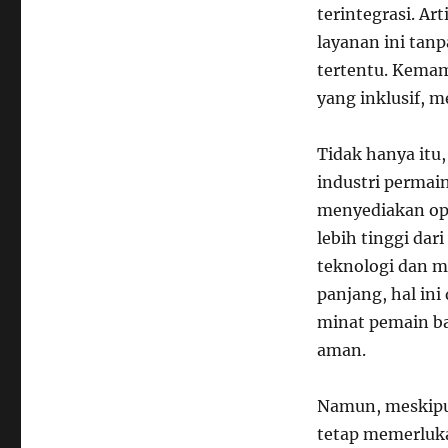
terintegrasi. Ar
layanan ini tanp
tertentu. Kema
yang inklusif, 
Tidak hanya itu
industri permai
menyediakan op
lebih tinggi da
teknologi dan 
panjang, hal in
minat pemain ba
aman.
Namun, meskipu
tetap memerluka