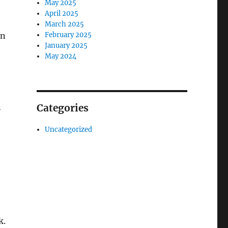
May 2025
April 2025
March 2025
an
February 2025
January 2025
May 2024
n
Categories
Uncategorized
k.