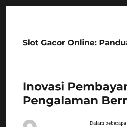
Slot Gacor Online: Pand
Inovasi Pembayar
Pengalaman Berm
Dalam beberapa