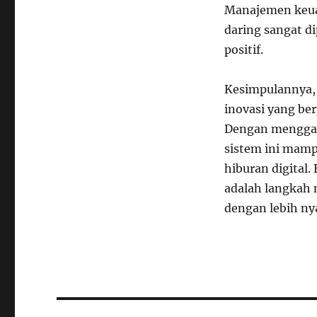
Manajemen keua
daring sangat d
positif.
Kesimpulannya
inovasi yang be
Dengan menggab
sistem ini mamp
hiburan digital
adalah langkah
dengan lebih ny