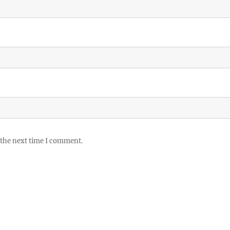
 the next time I comment.