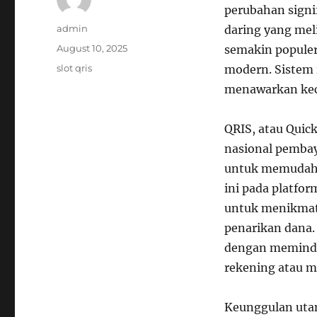
perubahan signi
Author
admin
daring yang meli
Posted
August 10, 2025
semakin popule
on
Tags
slot qris
modern. Sistem 
menawarkan kece
QRIS, atau Quic
nasional pemba
untuk memudahk
ini pada platfo
untuk menikmat
penarikan dana.
dengan meminda
rekening atau m
Keunggulan uta