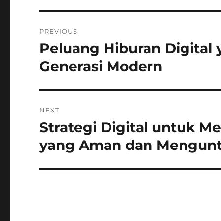
Post
PREVIOUS
navigation
Peluang Hiburan Digita
Previous
post:
Generasi Modern
NEXT
Strategi Digital untuk 
Next
post:
yang Aman dan Mengun