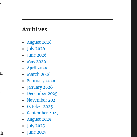
t
Archives
August 2026
July 2026
June 2026
May 2026
April 2026
ar
March 2026
February 2026
January 2026
g
December 2025
November 2025
October 2025
September 2025
August 2025
July 2025
ah
June 2025