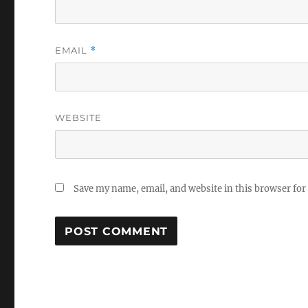
EMAIL
*
WEBSITE
Save my name, email, and website in this browser for