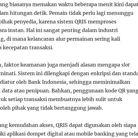
yang biasanya memakan waktu beberapa menit kini dapa
alam hitungan detik. Pemain tidak perlu lagi menunggu
 pihak penyedia, karena sistem QRIS memproses
a instan. Hal ini sangat penting dalam industri
g, di mana kelancaran alur permainan sering kali
 kecepatan transaksi.
n, faktor keamanan juga menjadi alasan mengapa
slot
inati. Sistem ini dilengkapi dengan enkripsi dan stand
diatur oleh Bank Indonesia, sehingga meminimalkan
n data atau penipuan. Bahkan, penggunaan kode QR yan
tuk setiap transaksi membuatnya lebih sulit untuk
oleh pihak yang tidak bertanggung jawab.
ang kemudahan akses, QRIS dapat digunakan oleh siapa
ki aplikasi dompet digital atau mobile banking yang tel