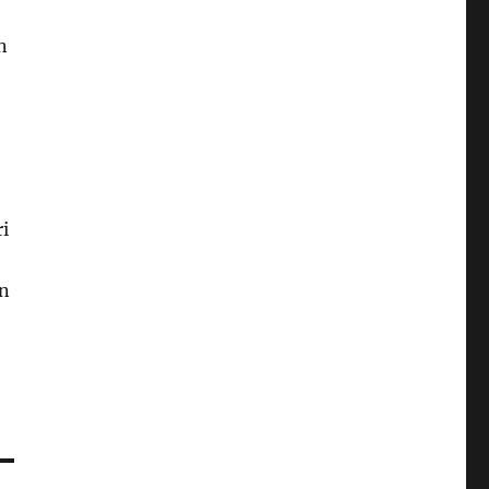
n
i
n