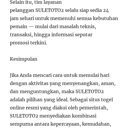
Selain itu, tim layanan
pelanggan SULETOTO2 selalu siap sedia 24
jam sehari untuk memenuhi semua kebutuhan
pemain — mulai dari masalah teknis,
transaksi, hingga informasi seputar
promosi terkini.
Kesimpulan
Jika Anda mencari cara untuk memulai hari
dengan aktivitas yang menyenangkan, aman,
dan menguntungkan, maka SULETOTO2
adalah pilihan yang ideal. Sebagai situs togel
online resmi yang diakui oleh pemerintah,
SULETOTO2 menyediakan kombinasi
sempurna antara kepercayaan, kemudahan,