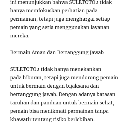
ini menunjukkan bahwa SULETOTO2 tidak
hanya memfokuskan perhatian pada
permainan, tetapi juga menghargai setiap
pemain yang setia menggunakan layanan
mereka.
Bermain Aman dan Bertanggung Jawab
SULETOTO2 tidak hanya menekankan
pada hiburan, tetapi juga mendorong pemain
untuk bermain dengan bijaksana dan
bertanggung jawab. Dengan adanya batasan
taruhan dan panduan untuk bermain sehat,
pemain bisa menikmati permainan tanpa
khawatir tentang risiko berlebihan.