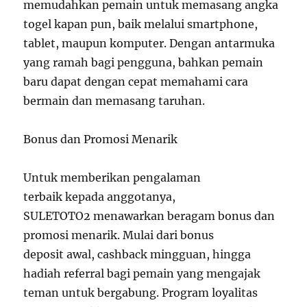
memudahkan pemain untuk memasang angka
togel kapan pun, baik melalui smartphone,
tablet, maupun komputer. Dengan antarmuka
yang ramah bagi pengguna, bahkan pemain
baru dapat dengan cepat memahami cara
bermain dan memasang taruhan.
Bonus dan Promosi Menarik
Untuk memberikan pengalaman
terbaik kepada anggotanya,
SULETOTO2 menawarkan beragam bonus dan
promosi menarik. Mulai dari bonus
deposit awal, cashback mingguan, hingga
hadiah referral bagi pemain yang mengajak
teman untuk bergabung. Program loyalitas