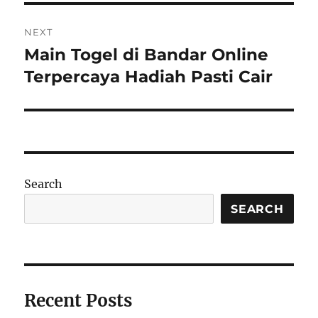
NEXT
Main Togel di Bandar Online
Next
post:
Terpercaya Hadiah Pasti Cair
Search
SEARCH
Recent Posts