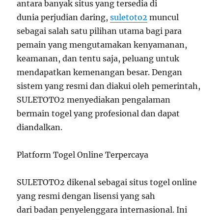
antara banyak situs yang tersedia di
dunia perjudian daring,
suletoto2
muncul
sebagai salah satu pilihan utama bagi para
pemain yang mengutamakan kenyamanan,
keamanan, dan tentu saja, peluang untuk
mendapatkan kemenangan besar. Dengan
sistem yang resmi dan diakui oleh pemerintah,
SULETOTO2 menyediakan pengalaman
bermain togel yang profesional dan dapat
diandalkan.
Platform Togel Online Terpercaya
SULETOTO2 dikenal sebagai situs togel online
yang resmi dengan lisensi yang sah
dari badan penyelenggara internasional. Ini