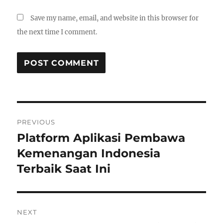
Save my name, email, and website in this browser for
the next time I comment.
Post
PREVIOUS
navigation
Platform Aplikasi Pembawa
Previous
post:
Kemenangan Indonesia
Terbaik Saat Ini
NEXT