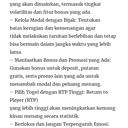
yang akan dimainkan, termasuk tingkat
volatilitas dan fitur bonus yang ada.
– Kelola Modal dengan Bijak: Tentukan
batas kerugian dan kemenangan agar
tidak melakukan taruhan berlebihan dan tetap
bisa bermain dalam jangka waktu yang lebih
lama.
– Manfaatkan Bonus dan Promosi yang Ada:
Gunakan bonus untuk deposit, putaran
gratis, serta promo lain yang ada untuk
menambah modal dan peluang menang.
– Pilih Togel dengan RTP Tinggi: Return to
Player (RTP)
yang lebih tinggi akan meningkatkan kemung
kinan menang secara statistik.
– Berfokus dan Jangan Terpengaruh Emosi: