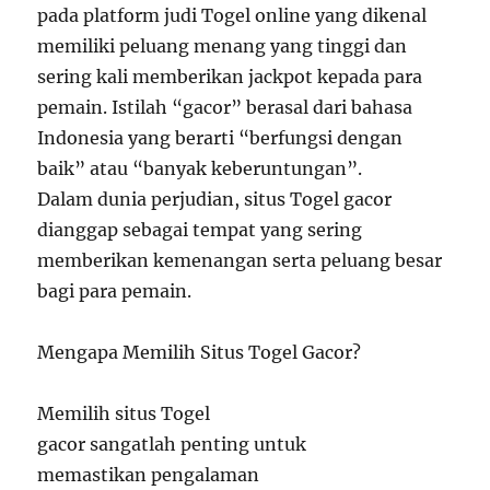
pada platform judi Togel online yang dikenal
memiliki peluang menang yang tinggi dan
sering kali memberikan jackpot kepada para
pemain. Istilah “gacor” berasal dari bahasa
Indonesia yang berarti “berfungsi dengan
baik” atau “banyak keberuntungan”.
Dalam dunia perjudian, situs Togel gacor
dianggap sebagai tempat yang sering
memberikan kemenangan serta peluang besar
bagi para pemain.
Mengapa Memilih Situs Togel Gacor?
Memilih situs Togel
gacor sangatlah penting untuk
memastikan pengalaman