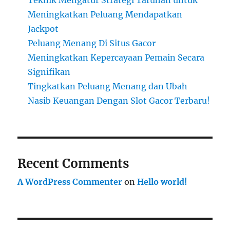
Teknik Mengatur Strategi Taruhan untuk
Meningkatkan Peluang Mendapatkan
Jackpot
Peluang Menang Di Situs Gacor
Meningkatkan Kepercayaan Pemain Secara
Signifikan
Tingkatkan Peluang Menang dan Ubah
Nasib Keuangan Dengan Slot Gacor Terbaru!
Recent Comments
A WordPress Commenter
on
Hello world!