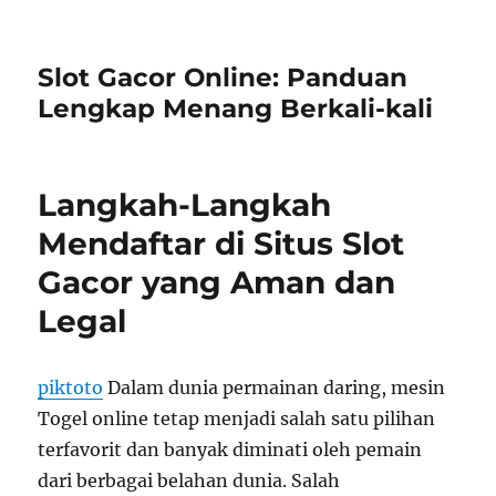
Slot Gacor Online: Panduan
Lengkap Menang Berkali-kali
Langkah-Langkah
Mendaftar di Situs Slot
Gacor yang Aman dan
Legal
piktoto
Dalam dunia permainan daring, mesin
Togel online tetap menjadi salah satu pilihan
terfavorit dan banyak diminati oleh pemain
dari berbagai belahan dunia. Salah