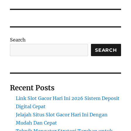
Search
SEARCH
Recent Posts
Link Slot Gacor Hari Ini 2026 Sistem Deposit
Digital Cepat
Jelajah Situs Slot Gacor Hari Ini Dengan
Mudah Dan Cepat