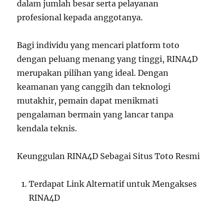
dalam jumlah besar serta pelayanan
profesional kepada anggotanya.
Bagi individu yang mencari platform toto
dengan peluang menang yang tinggi, RINA4D
merupakan pilihan yang ideal. Dengan
keamanan yang canggih dan teknologi
mutakhir, pemain dapat menikmati
pengalaman bermain yang lancar tanpa
kendala teknis.
Keunggulan RINA4D Sebagai Situs Toto Resmi
Terdapat Link Alternatif untuk Mengakses
RINA4D