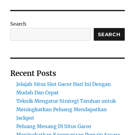
Search
SEARCH
Recent Posts
Jelajah Situs Slot Gacor Hari Ini Dengan
Mudah Dan Cepat
Teknik Mengatur Strategi Taruhan untuk
Meningkatkan Peluang Mendapatkan
Jackpot
Peluang Menang Di Situs Gacor
Meningkatkan Kepercayaan Pemain Secara