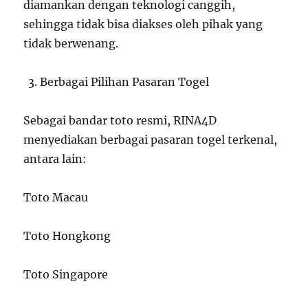
diamankan dengan teknologi canggih,
sehingga tidak bisa diakses oleh pihak yang
tidak berwenang.
Berbagai Pilihan Pasaran Togel
Sebagai bandar toto resmi, RINA4D
menyediakan berbagai pasaran togel terkenal,
antara lain:
Toto Macau
Toto Hongkong
Toto Singapore