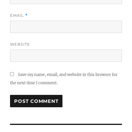
EMAIL
*
WEBSITE
Save my name, email, and website in this browser for
the next time I comment.
Post