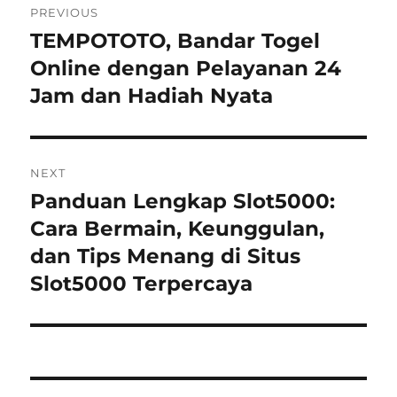
PREVIOUS
navigation
TEMPOTOTO, Bandar Togel
Previous
post:
Online dengan Pelayanan 24
Jam dan Hadiah Nyata
NEXT
Panduan Lengkap Slot5000:
Next
post:
Cara Bermain, Keunggulan,
dan Tips Menang di Situs
Slot5000 Terpercaya