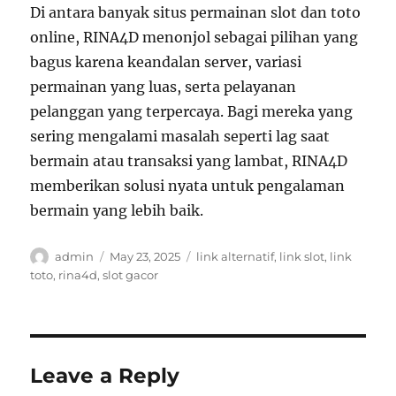
Di antara banyak situs permainan slot dan toto
online, RINA4D menonjol sebagai pilihan yang
bagus karena keandalan server, variasi
permainan yang luas, serta pelayanan
pelanggan yang terpercaya. Bagi mereka yang
sering mengalami masalah seperti lag saat
bermain atau transaksi yang lambat, RINA4D
memberikan solusi nyata untuk pengalaman
bermain yang lebih baik.
Author
Posted
Tags
admin
May 23, 2025
link alternatif
,
link slot
,
link
on
toto
,
rina4d
,
slot gacor
Leave a Reply