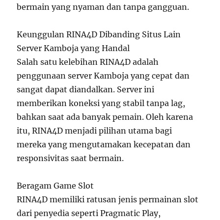
bermain yang nyaman dan tanpa gangguan.
Keunggulan RINA4D Dibanding Situs Lain
Server Kamboja yang Handal
Salah satu kelebihan RINA4D adalah
penggunaan server Kamboja yang cepat dan
sangat dapat diandalkan. Server ini
memberikan koneksi yang stabil tanpa lag,
bahkan saat ada banyak pemain. Oleh karena
itu, RINA4D menjadi pilihan utama bagi
mereka yang mengutamakan kecepatan dan
responsivitas saat bermain.
Beragam Game Slot
RINA4D memiliki ratusan jenis permainan slot
dari penyedia seperti Pragmatic Play,