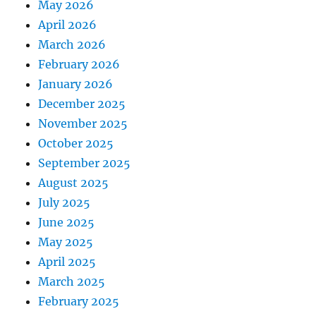
May 2026
April 2026
March 2026
February 2026
January 2026
December 2025
November 2025
October 2025
September 2025
August 2025
July 2025
June 2025
May 2025
April 2025
March 2025
February 2025