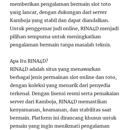
memberikan pengalaman bermain slot toto
yang lancar, dengan dukungan dari server
Kamboja yang stabil dan dapat diandalkan.
Untuk penggemar judi online, RINA4D menjadi
pilihan sempurna untuk meningkatkan
pengalaman bermain tanpa masalah teknis.
Apa Itu RINA4D?
RINA4D adalah situs yang menawarkan
berbagai jenis permainan slot online dan toto,
dengan koleksi yang menarik dari penyedia
terkenal. Dengan lisensi resmi serta pemakaian
server dari Kamboja, RINA4D memastikan
kenyamanan, keamanan, dan stabilitas saat
bermain. Platform ini dirancang khusus untuk
pemain yang ingin menikmati pengalaman