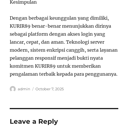
Kesimpulan
Dengan berbagai keunggulan yang dimiliki,
KURIR89 benar-benar menunjukkan dirinya
sebagai platform dengan akses login yang
lancar, cepat, dan aman. Teknologi server
modern, sistem enkripsi canggih, serta layanan
pelanggan responsif menjadi bukti nyata
komitmen KURIR89 untuk memberikan
pengalaman terbaik kepada para penggunanya.
Author
Posted
admin
October 7, 2025
on
Leave a Reply