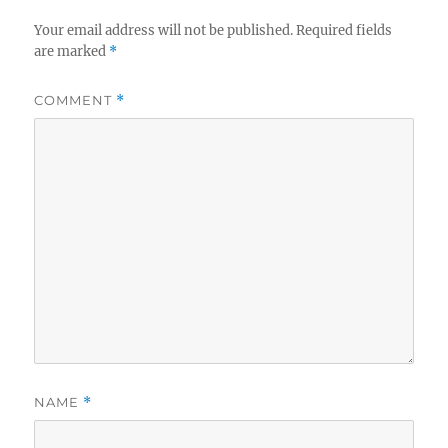
Your email address will not be published.
Required fields
are marked
*
COMMENT
*
NAME
*