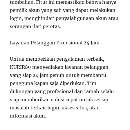
tambahan. Fitur ini memastikan bahwa hanya
pemilik akun yang sah yang dapat melakukan
login, menghindari penyalahgunaan akun atau
serangan dari peretas.
Layanan Pelanggan Profesional 24 Jam
Untuk memberikan pengalaman terbaik,
KURIR89 menyediakan layanan pelanggan
yang siap 24 jam penuh untuk membantu
pengguna kapan saja diperlukan. Tim
dukungan yang profesional dan ramah selalu
siap memberikan solusi cepat untuk setiap
masalah terkait login, akses situs, atau
informasi akun.