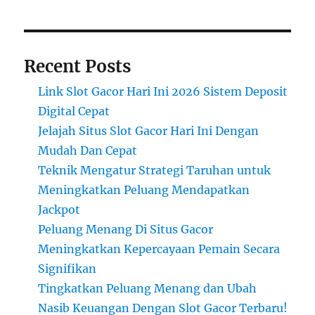
Recent Posts
Link Slot Gacor Hari Ini 2026 Sistem Deposit
Digital Cepat
Jelajah Situs Slot Gacor Hari Ini Dengan
Mudah Dan Cepat
Teknik Mengatur Strategi Taruhan untuk
Meningkatkan Peluang Mendapatkan
Jackpot
Peluang Menang Di Situs Gacor
Meningkatkan Kepercayaan Pemain Secara
Signifikan
Tingkatkan Peluang Menang dan Ubah
Nasib Keuangan Dengan Slot Gacor Terbaru!