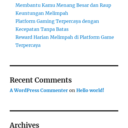
Membantu Kamu Menang Besar dan Raup
Keuntungan Melimpah
Platform Gaming Terpercaya dengan
Kecepatan Tanpa Batas
Reward Harian Melimpah di Platform Game
Terpercaya
Recent Comments
A WordPress Commenter
on
Hello world!
Archives