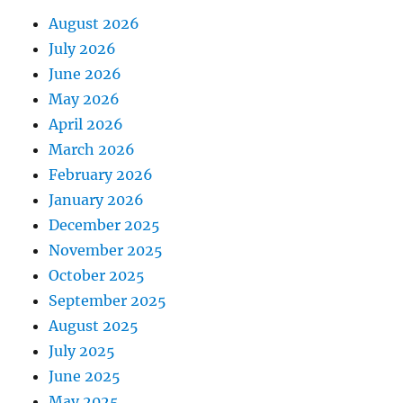
August 2026
July 2026
June 2026
May 2026
April 2026
March 2026
February 2026
January 2026
December 2025
November 2025
October 2025
September 2025
August 2025
July 2025
June 2025
May 2025