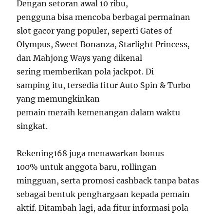
Dengan setoran awal 10 ribu,
pengguna bisa mencoba berbagai permainan
slot gacor yang populer, seperti Gates of
Olympus, Sweet Bonanza, Starlight Princess,
dan Mahjong Ways yang dikenal
sering memberikan pola jackpot. Di
samping itu, tersedia fitur Auto Spin & Turbo
yang memungkinkan
pemain meraih kemenangan dalam waktu
singkat.
Rekening168 juga menawarkan bonus
100% untuk anggota baru, rollingan
mingguan, serta promosi cashback tanpa batas
sebagai bentuk penghargaan kepada pemain
aktif. Ditambah lagi, ada fitur informasi pola