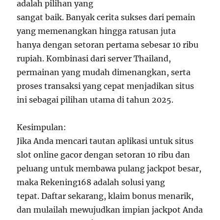
adalah pilihan yang
sangat baik. Banyak cerita sukses dari pemain
yang memenangkan hingga ratusan juta
hanya dengan setoran pertama sebesar 10 ribu
rupiah. Kombinasi dari server Thailand,
permainan yang mudah dimenangkan, serta
proses transaksi yang cepat menjadikan situs
ini sebagai pilihan utama di tahun 2025.
Kesimpulan:
Jika Anda mencari tautan aplikasi untuk situs
slot online gacor dengan setoran 10 ribu dan
peluang untuk membawa pulang jackpot besar,
maka Rekening168 adalah solusi yang
tepat. Daftar sekarang, klaim bonus menarik,
dan mulailah mewujudkan impian jackpot Anda