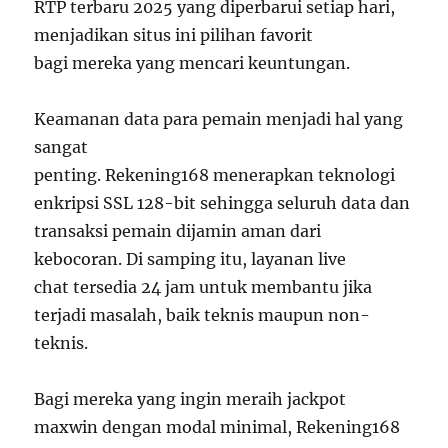
RTP terbaru 2025 yang diperbarui setiap hari,
menjadikan situs ini pilihan favorit
bagi mereka yang mencari keuntungan.
Keamanan data para pemain menjadi hal yang
sangat
penting. Rekening168 menerapkan teknologi
enkripsi SSL 128-bit sehingga seluruh data dan
transaksi pemain dijamin aman dari
kebocoran. Di samping itu, layanan live
chat tersedia 24 jam untuk membantu jika
terjadi masalah, baik teknis maupun non-
teknis.
Bagi mereka yang ingin meraih jackpot
maxwin dengan modal minimal, Rekening168