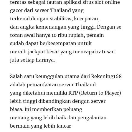
teratas sebagai tautan aplikasi situs slot online
gacor dari server Thailand yang
terkenal dengan stabilitas, kecepatan,
dan angka kemenangan yang tinggi. Dengan se
toran awal hanya 10 ribu rupiah, pemain
sudah dapat berkesempatan untuk
meraih jackpot besar yang mencapai ratusan
juta setiap harinya.
Salah satu keunggulan utama dari Rekening168
adalah pemanfaatan server Thailand
yang diketahui memiliki RTP (Return to Player)
lebih tinggi dibandingkan dengan server
biasa. Ini memberikan peluang
menang yang lebih baik dan pengalaman
bermain yang lebih lancar