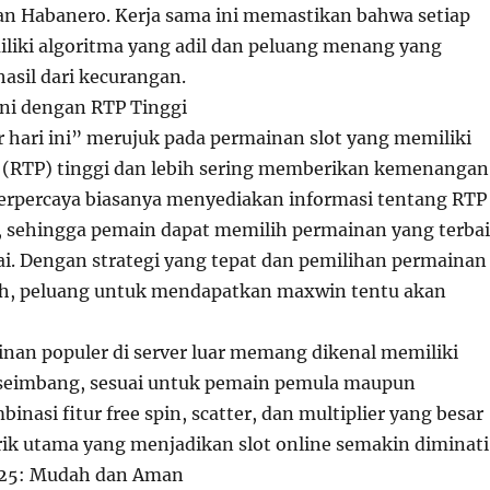
n Habanero. Kerja sama ini memastikan bahwa setiap
iki algoritma yang adil dan peluang menang yang
 hasil dari kecurangan.
Ini dengan RTP Tinggi
r hari ini” merujuk pada permainan slot yang memiliki
r (RTP) tinggi dan lebih sering memberikan kemenangan
 terpercaya biasanya menyediakan informasi tentang RTP
, sehingga pemain dapat memilih permainan yang terba
. Dengan strategi yang tepat dan pemilihan permainan
h, peluang untuk mendapatkan maxwin tentu akan
nan populer di server luar memang dikenal memiliki
g seimbang, sesuai untuk pemain pemula maupun
binasi fitur free spin, scatter, dan multiplier yang besar
rik utama yang menjadikan slot online semakin diminati
025: Mudah dan Aman