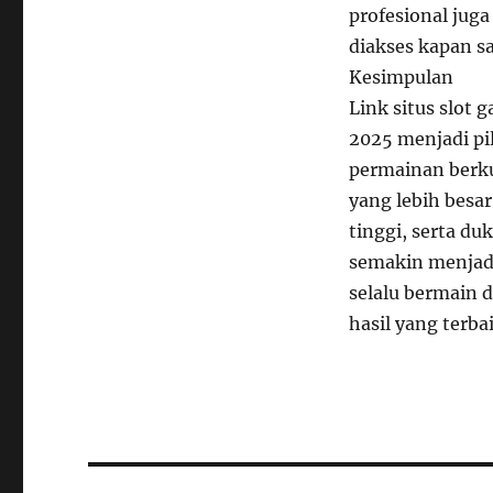
profesional juga
diakses kapan sa
Kesimpulan
Link situs slot g
2025 menjadi pi
permainan berku
yang lebih besa
tinggi, serta du
semakin menjad
selalu bermain 
hasil yang terbai