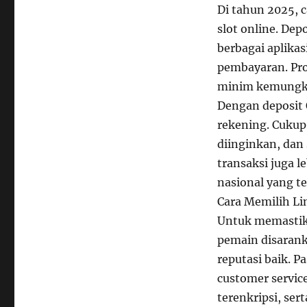
Di tahun 2025, 
slot online. De
berbagai aplika
pembayaran. Pros
minim kemungki
Dengan deposit 
rekening. Cuku
diinginkan, dan
transaksi juga 
nasional yang tel
Cara Memilih Li
Untuk memastik
pemain disarank
reputasi baik. 
customer servi
terenkripsi, ser