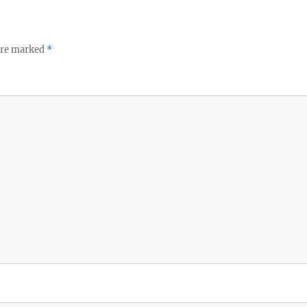
 are marked
*