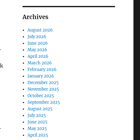
Archives
August 2026
July 2026
June 2026
.
May 2026
April 2026
March 2026
ik
February 2026
January 2026
December 2025
November 2025
October 2025
September 2025
August 2025
July 2025
June 2025
.
May 2025
April 2025