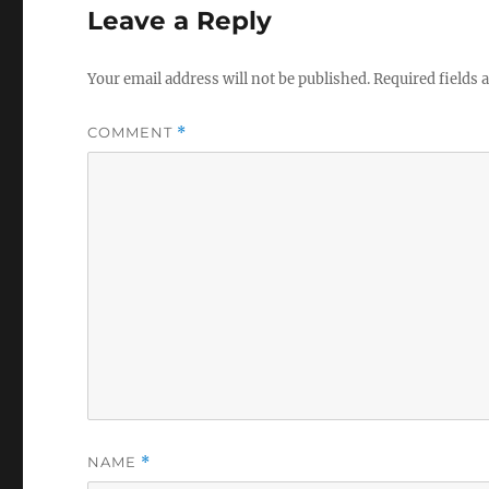
Leave a Reply
Your email address will not be published.
Required fields
COMMENT
*
NAME
*