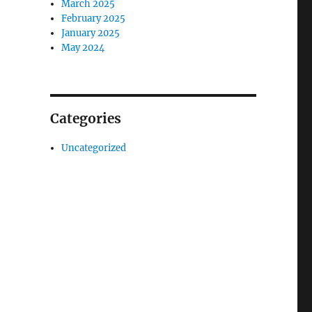
March 2025
February 2025
January 2025
May 2024
Categories
Uncategorized