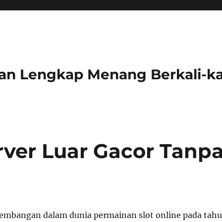
uan Lengkap Menang Berkali-ka
erver Luar Gacor Tanp
embangan dalam dunia permainan slot online pada tah