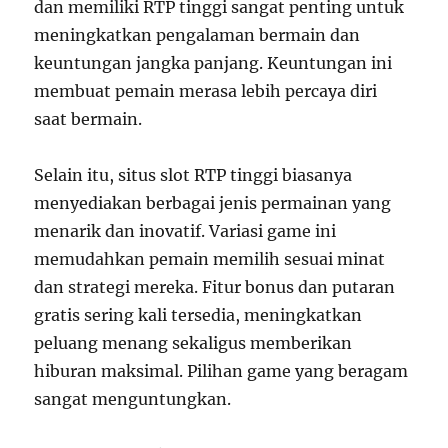
dan memiliki RTP tinggi sangat penting untuk
meningkatkan pengalaman bermain dan
keuntungan jangka panjang. Keuntungan ini
membuat pemain merasa lebih percaya diri
saat bermain.
Selain itu, situs slot RTP tinggi biasanya
menyediakan berbagai jenis permainan yang
menarik dan inovatif. Variasi game ini
memudahkan pemain memilih sesuai minat
dan strategi mereka. Fitur bonus dan putaran
gratis sering kali tersedia, meningkatkan
peluang menang sekaligus memberikan
hiburan maksimal. Pilihan game yang beragam
sangat menguntungkan.