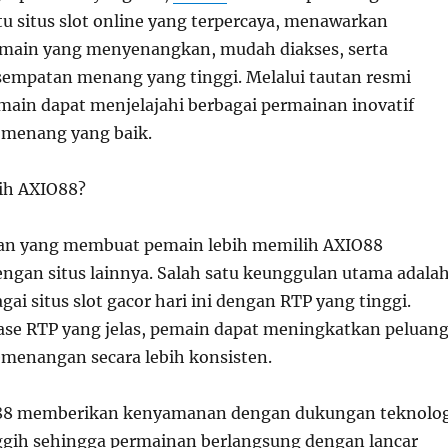
tu situs slot online yang terpercaya, menawarkan
main yang menyenangkan, mudah diakses, serta
empatan menang yang tinggi. Melalui tautan resmi
main dapat menjelajahi berbagai permainan inovatif
 menang yang baik.
ih AXIO88?
san yang membuat pemain lebih memilih AXIO88
ngan situs lainnya. Salah satu keunggulan utama adala
gai situs slot gacor hari ini dengan RTP yang tinggi.
se RTP yang jelas, pemain dapat meningkatkan peluan
menangan secara lebih konsisten.
IO88 memberikan kenyamanan dengan dukungan teknolog
ggih sehingga permainan berlangsung dengan lancar