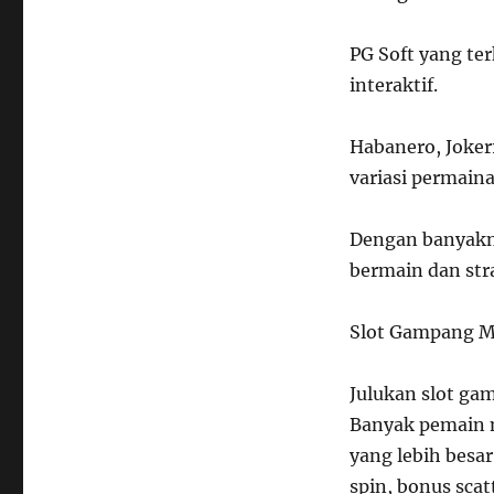
PG Soft yang te
interaktif.
Habanero, Joker
variasi permain
Dengan banyakny
bermain dan st
Slot Gampang M
Julukan slot ga
Banyak pemain m
yang lebih besar
spin, bonus scat