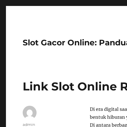
Slot Gacor Online: Pand
Link Slot Online 
Di era digital sa
bentuk hiburan 
Author
admin
Di antara berba