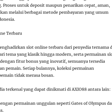
g. Proses untuk deposit maupun penarikan cepat, aman,
kukan melalui berbagai metode pembayaran yang umum
donesia.
ine Terbaru
enghadirkan slot online terbaru dari penyedia ternama d
Dari tema yang klasik hingga modern, serta permainan sl
 dengan fitur bonus yang inovatif, semuanya tersedia
n pemain. Setiap bulannya, koleksi permainan
 pemain tidak merasa bosan.
ia terkenal yang dapat dinikmati di AXIO88 antara lain:
dengan permainan unggulan seperti Gates of Olympus d
s.