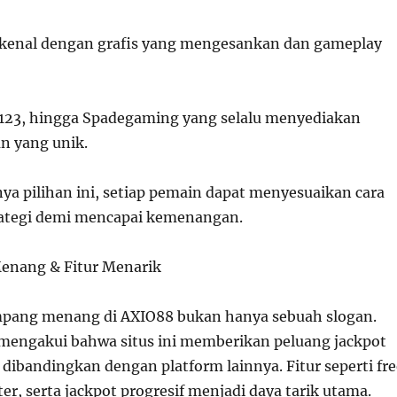
rkenal dengan grafis yang mengesankan dan gameplay
123, hingga Spadegaming yang selalu menyediakan
an yang unik.
a pilihan ini, setiap pemain dapat menyesuaikan cara
rategi demi mencapai kemenangan.
enang & Fitur Menarik
mpang menang di AXIO88 bukan hanya sebuah slogan.
engakui bahwa situs ini memberikan peluang jackpot
 dibandingkan dengan platform lainnya. Fitur seperti fre
ter, serta jackpot progresif menjadi daya tarik utama.