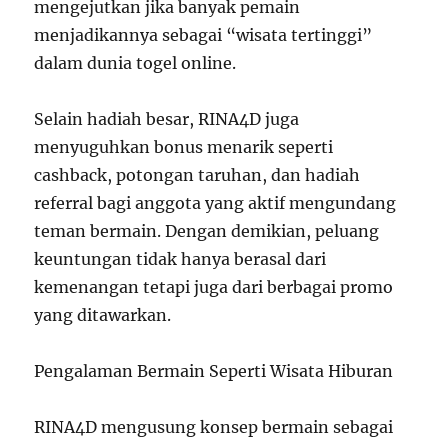
mengejutkan jika banyak pemain
menjadikannya sebagai “wisata tertinggi”
dalam dunia togel online.
Selain hadiah besar, RINA4D juga
menyuguhkan bonus menarik seperti
cashback, potongan taruhan, dan hadiah
referral bagi anggota yang aktif mengundang
teman bermain. Dengan demikian, peluang
keuntungan tidak hanya berasal dari
kemenangan tetapi juga dari berbagai promo
yang ditawarkan.
Pengalaman Bermain Seperti Wisata Hiburan
RINA4D mengusung konsep bermain sebagai