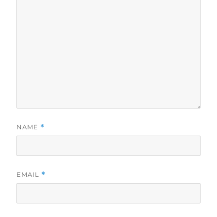
NAME
*
EMAIL
*