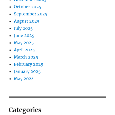
October 2025
September 2025
August 2025
July 2025
June 2025
May 2025
April 2025
March 2025
February 2025
January 2025
May 2024
Categories