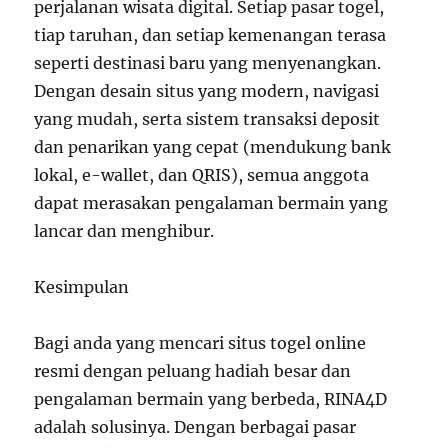
perjalanan wisata digital. Setiap pasar togel,
tiap taruhan, dan setiap kemenangan terasa
seperti destinasi baru yang menyenangkan.
Dengan desain situs yang modern, navigasi
yang mudah, serta sistem transaksi deposit
dan penarikan yang cepat (mendukung bank
lokal, e-wallet, dan QRIS), semua anggota
dapat merasakan pengalaman bermain yang
lancar dan menghibur.
Kesimpulan
Bagi anda yang mencari situs togel online
resmi dengan peluang hadiah besar dan
pengalaman bermain yang berbeda, RINA4D
adalah solusinya. Dengan berbagai pasar