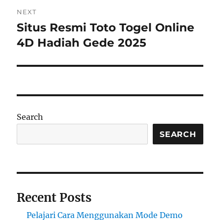
NEXT
Situs Resmi Toto Togel Online
Next
post:
4D Hadiah Gede 2025
Search
SEARCH
Recent Posts
Pelajari Cara Menggunakan Mode Demo