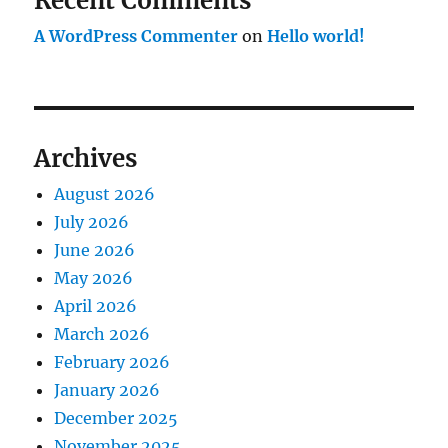
Recent Comments
A WordPress Commenter
on
Hello world!
Archives
August 2026
July 2026
June 2026
May 2026
April 2026
March 2026
February 2026
January 2026
December 2025
November 2025