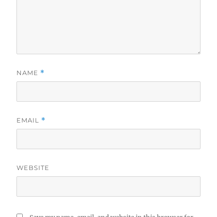
NAME
*
EMAIL
*
WEBSITE