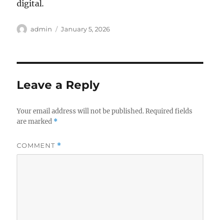
digital.
Author
Posted
admin
January 5, 2026
on
Leave a Reply
Your email address will not be published.
Required fields
are marked
*
COMMENT
*