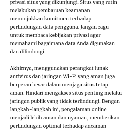
privasi situs yang dikunjungi. Situs yang rutin
melakukan pembaruan keamanan
menunjukkan komitmen terhadap
perlindungan data pengguna. Jangan ragu
untuk membaca kebijakan privasi agar
memahami bagaimana data Anda digunakan
dan dilindungi.
Akhirnya, menggunakan perangkat lunak
antivirus dan jaringan Wi-Fi yang aman juga
berperan besar dalam menjaga situs tetap
aman. Hindari mengakses situs penting melalui
jaringan publik yang tidak terlindungi. Dengan
langkah-langkah ini, pengalaman online
menjadi lebih aman dan nyaman, memberikan
perlindungan optimal terhadap ancaman