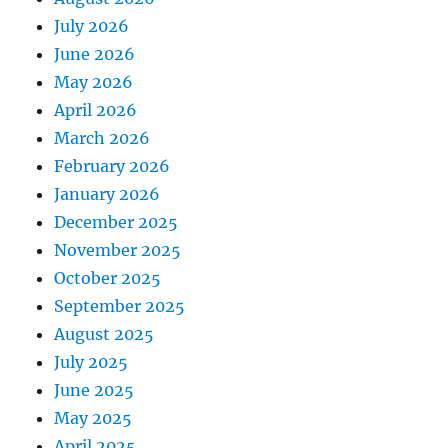
July 2026
June 2026
May 2026
April 2026
March 2026
February 2026
January 2026
December 2025
November 2025
October 2025
September 2025
August 2025
July 2025
June 2025
May 2025
April 2025