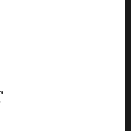
n
ra
,