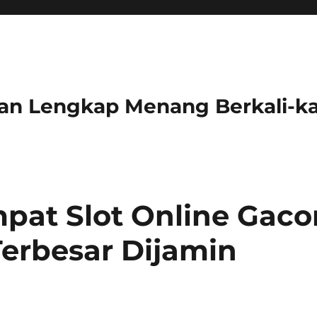
uan Lengkap Menang Berkali-ka
at Slot Online Gaco
erbesar Dijamin