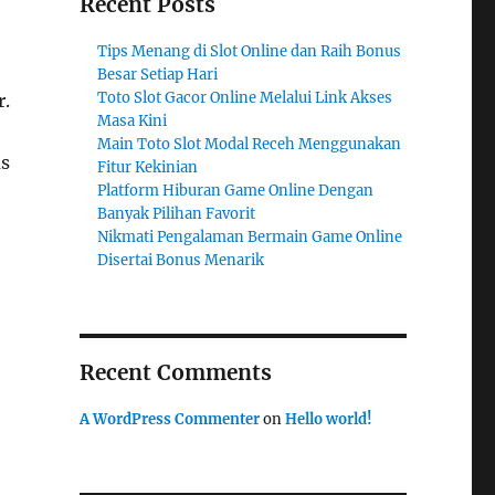
Recent Posts
Tips Menang di Slot Online dan Raih Bonus
Besar Setiap Hari
Toto Slot Gacor Online Melalui Link Akses
.
Masa Kini
Main Toto Slot Modal Receh Menggunakan
us
Fitur Kekinian
Platform Hiburan Game Online Dengan
Banyak Pilihan Favorit
Nikmati Pengalaman Bermain Game Online
Disertai Bonus Menarik
Recent Comments
A WordPress Commenter
on
Hello world!