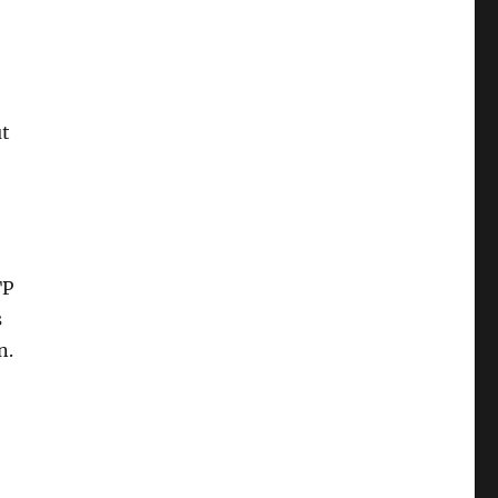
ut
TP
s
n.