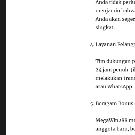
Anda tidak per
menjamin bahwa
Anda akan seger
singkat.
Layanan Pelang
Tim dukungan p
24 jam penuh. J
melakukan trans
atau WhatsApp.
Beragam Bonus 
MegaWin288 men
anggota baru, b