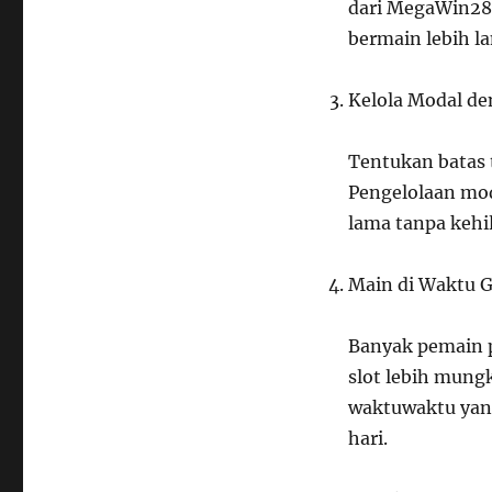
dari MegaWin28
bermain lebih 
Kelola Modal d
Tentukan batas 
Pengelolaan mo
lama tanpa kehi
Main di Waktu G
Banyak pemain p
slot lebih mun
waktuwaktu yang
hari.