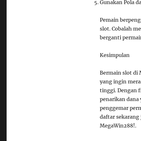
Gunakan Pola da
Pemain berpeng
slot. Cobalah me
berganti permain
Kesimpulan
Bermain slot di
yang ingin mer
tinggi. Dengan f
penarikan dana 
penggemar perma
daftar sekarang
MegaWin288!.