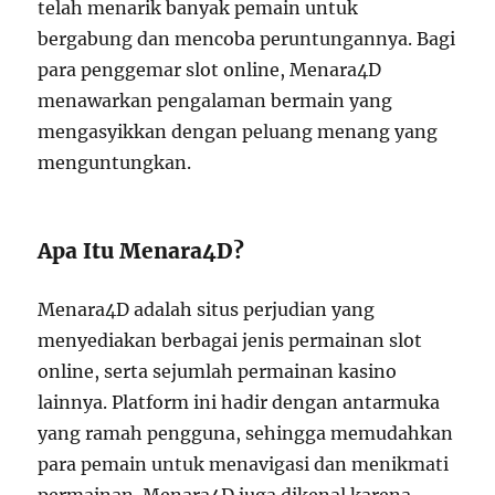
telah menarik banyak pemain untuk
bergabung dan mencoba peruntungannya. Bagi
para penggemar slot online, Menara4D
menawarkan pengalaman bermain yang
mengasyikkan dengan peluang menang yang
menguntungkan.
Apa Itu Menara4D?
Menara4D adalah situs perjudian yang
menyediakan berbagai jenis permainan slot
online, serta sejumlah permainan kasino
lainnya. Platform ini hadir dengan antarmuka
yang ramah pengguna, sehingga memudahkan
para pemain untuk menavigasi dan menikmati