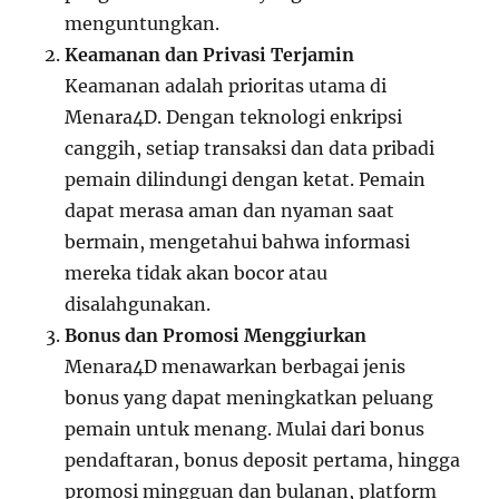
menguntungkan.
Keamanan dan Privasi Terjamin
Keamanan adalah prioritas utama di
Menara4D. Dengan teknologi enkripsi
canggih, setiap transaksi dan data pribadi
pemain dilindungi dengan ketat. Pemain
dapat merasa aman dan nyaman saat
bermain, mengetahui bahwa informasi
mereka tidak akan bocor atau
disalahgunakan.
Bonus dan Promosi Menggiurkan
Menara4D menawarkan berbagai jenis
bonus yang dapat meningkatkan peluang
pemain untuk menang. Mulai dari bonus
pendaftaran, bonus deposit pertama, hingga
promosi mingguan dan bulanan, platform