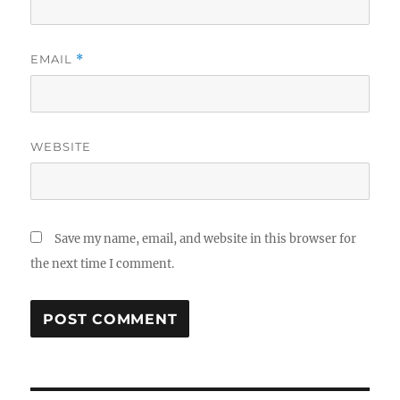
EMAIL
*
WEBSITE
Save my name, email, and website in this browser for
the next time I comment.