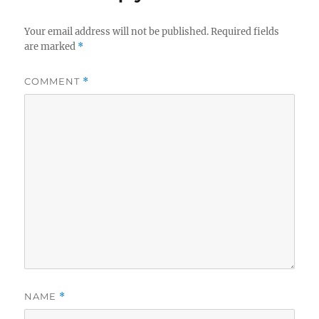
Your email address will not be published.
Required fields
are marked
*
COMMENT
*
NAME
*