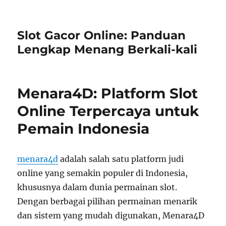
Slot Gacor Online: Panduan
Lengkap Menang Berkali-kali
Menara4D: Platform Slot
Online Terpercaya untuk
Pemain Indonesia
menara4d
adalah salah satu platform judi
online yang semakin populer di Indonesia,
khususnya dalam dunia permainan slot.
Dengan berbagai pilihan permainan menarik
dan sistem yang mudah digunakan, Menara4D