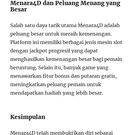
Menara4D dan Peluang Menang yang
Besar
Salah satu daya tarik utama Menara4D adalah
peluang besar untuk meraih kemenangan.
Platform ini memiliki berbagai jenis mesin slot
dengan jackpot progresif yang dapat
menghasilkan kemenangan besar bagi pemain
beruntung. Selain itu, banyak game yang
menawarkan fitur bonus dan putaran gratis,
meningkatkan peluang pemain untuk
mendapatkan hadiah yang lebih besar.
Kesimpulan
Menara4D telah membuktikan diri sebagai