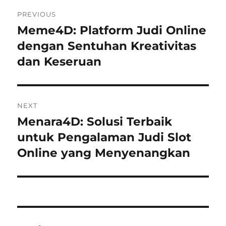
Post
PREVIOUS
navigation
Meme4D: Platform Judi Online
Previous
post:
dengan Sentuhan Kreativitas
dan Keseruan
NEXT
Menara4D: Solusi Terbaik
Next
post:
untuk Pengalaman Judi Slot
Online yang Menyenangkan