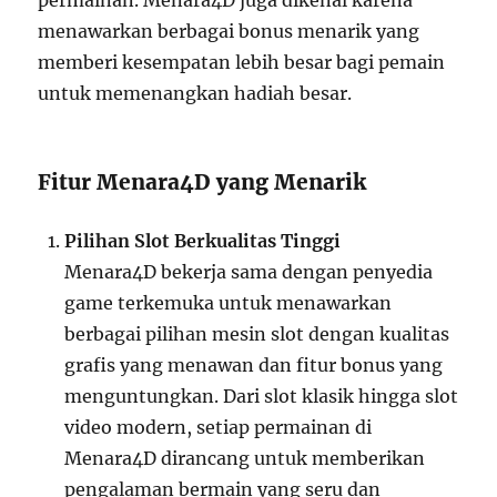
permainan. Menara4D juga dikenal karena
menawarkan berbagai bonus menarik yang
memberi kesempatan lebih besar bagi pemain
untuk memenangkan hadiah besar.
Fitur Menara4D yang Menarik
Pilihan Slot Berkualitas Tinggi
Menara4D bekerja sama dengan penyedia
game terkemuka untuk menawarkan
berbagai pilihan mesin slot dengan kualitas
grafis yang menawan dan fitur bonus yang
menguntungkan. Dari slot klasik hingga slot
video modern, setiap permainan di
Menara4D dirancang untuk memberikan
pengalaman bermain yang seru dan