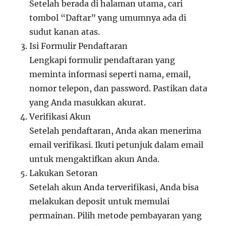
Setelah berada di halaman utama, cari
tombol “Daftar” yang umumnya ada di
sudut kanan atas.
Isi Formulir Pendaftaran
Lengkapi formulir pendaftaran yang
meminta informasi seperti nama, email,
nomor telepon, dan password. Pastikan data
yang Anda masukkan akurat.
Verifikasi Akun
Setelah pendaftaran, Anda akan menerima
email verifikasi. Ikuti petunjuk dalam email
untuk mengaktifkan akun Anda.
Lakukan Setoran
Setelah akun Anda terverifikasi, Anda bisa
melakukan deposit untuk memulai
permainan. Pilih metode pembayaran yang