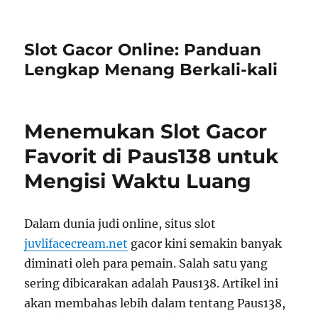
Slot Gacor Online: Panduan
Lengkap Menang Berkali-kali
Menemukan Slot Gacor
Favorit di Paus138 untuk
Mengisi Waktu Luang
Dalam dunia judi online, situs slot
juvlifacecream.net
gacor kini semakin banyak
diminati oleh para pemain. Salah satu yang
sering dibicarakan adalah Paus138. Artikel ini
akan membahas lebih dalam tentang Paus138,