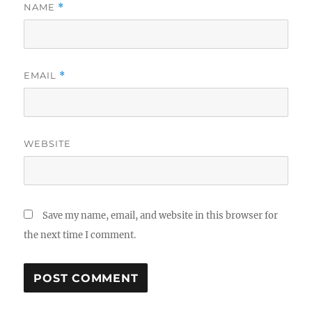
NAME
*
EMAIL
*
WEBSITE
Save my name, email, and website in this browser for
the next time I comment.