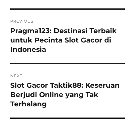
Post
PREVIOUS
navigation
Pragma123: Destinasi Terbaik
Previous
post:
untuk Pecinta Slot Gacor di
Indonesia
NEXT
Slot Gacor Taktik88: Keseruan
Next
post:
Berjudi Online yang Tak
Terhalang