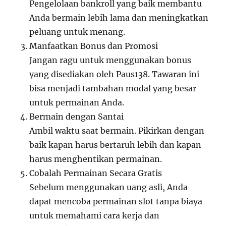
Pengelolaan bankroll yang baik membantu
Anda bermain lebih lama dan meningkatkan
peluang untuk menang.
Manfaatkan Bonus dan Promosi
Jangan ragu untuk menggunakan bonus
yang disediakan oleh Paus138. Tawaran ini
bisa menjadi tambahan modal yang besar
untuk permainan Anda.
Bermain dengan Santai
Ambil waktu saat bermain. Pikirkan dengan
baik kapan harus bertaruh lebih dan kapan
harus menghentikan permainan.
Cobalah Permainan Secara Gratis
Sebelum menggunakan uang asli, Anda
dapat mencoba permainan slot tanpa biaya
untuk memahami cara kerja dan