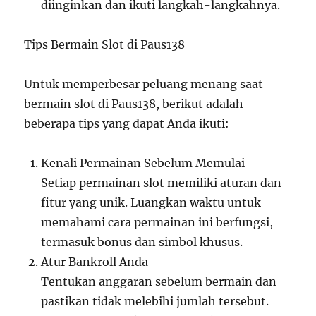
diinginkan dan ikuti langkah-langkahnya.
Tips Bermain Slot di Paus138
Untuk memperbesar peluang menang saat
bermain slot di Paus138, berikut adalah
beberapa tips yang dapat Anda ikuti:
Kenali Permainan Sebelum Memulai
Setiap permainan slot memiliki aturan dan
fitur yang unik. Luangkan waktu untuk
memahami cara permainan ini berfungsi,
termasuk bonus dan simbol khusus.
Atur Bankroll Anda
Tentukan anggaran sebelum bermain dan
pastikan tidak melebihi jumlah tersebut.