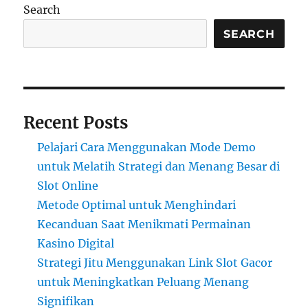
Search
SEARCH
Recent Posts
Pelajari Cara Menggunakan Mode Demo
untuk Melatih Strategi dan Menang Besar di
Slot Online
Metode Optimal untuk Menghindari
Kecanduan Saat Menikmati Permainan
Kasino Digital
Strategi Jitu Menggunakan Link Slot Gacor
untuk Meningkatkan Peluang Menang
Signifikan