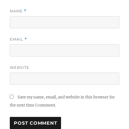
NAME
*
EMAIL
*
WEBSITE
Save my name, email, and website in this browser for
the next time I comment.