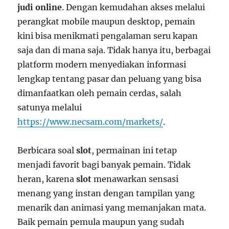
judi online
. Dengan kemudahan akses melalui
perangkat mobile maupun desktop, pemain
kini bisa menikmati pengalaman seru kapan
saja dan di mana saja. Tidak hanya itu, berbagai
platform modern menyediakan informasi
lengkap tentang pasar dan peluang yang bisa
dimanfaatkan oleh pemain cerdas, salah
satunya melalui
https://www.necsam.com/markets/
.
Berbicara soal
slot
, permainan ini tetap
menjadi favorit bagi banyak pemain. Tidak
heran, karena
slot
menawarkan sensasi
menang yang instan dengan tampilan yang
menarik dan animasi yang memanjakan mata.
Baik pemain pemula maupun yang sudah