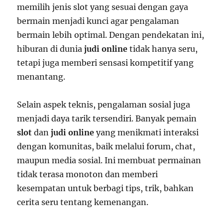
memilih jenis slot yang sesuai dengan gaya
bermain menjadi kunci agar pengalaman
bermain lebih optimal. Dengan pendekatan ini,
hiburan di dunia
judi online
tidak hanya seru,
tetapi juga memberi sensasi kompetitif yang
menantang.
Selain aspek teknis, pengalaman sosial juga
menjadi daya tarik tersendiri. Banyak pemain
slot
dan
judi online
yang menikmati interaksi
dengan komunitas, baik melalui forum, chat,
maupun media sosial. Ini membuat permainan
tidak terasa monoton dan memberi
kesempatan untuk berbagi tips, trik, bahkan
cerita seru tentang kemenangan.