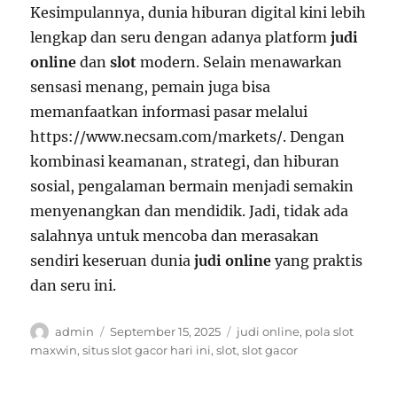
Kesimpulannya, dunia hiburan digital kini lebih
lengkap dan seru dengan adanya platform
judi
online
dan
slot
modern. Selain menawarkan
sensasi menang, pemain juga bisa
memanfaatkan informasi pasar melalui
https://www.necsam.com/markets/. Dengan
kombinasi keamanan, strategi, dan hiburan
sosial, pengalaman bermain menjadi semakin
menyenangkan dan mendidik. Jadi, tidak ada
salahnya untuk mencoba dan merasakan
sendiri keseruan dunia
judi online
yang praktis
dan seru ini.
Author
Posted
Tags
admin
September 15, 2025
judi online
,
pola slot
on
maxwin
,
situs slot gacor hari ini
,
slot
,
slot gacor