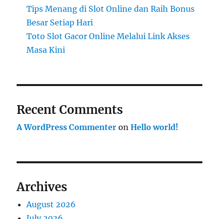
Tips Menang di Slot Online dan Raih Bonus
Besar Setiap Hari
Toto Slot Gacor Online Melalui Link Akses
Masa Kini
Recent Comments
A WordPress Commenter
on
Hello world!
Archives
August 2026
July 2026