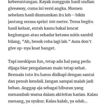
keberuntungan. Kayak nungguin hasil undian
giveaway, cuma ini versi angka. Momen
sebelum hasil diumumkan itu loh—bikin
jantung serasa sprint 100 meter. Terus begitu
hasil keluar, entah kamu bakal loncat
kegirangan atau sekadar ketawa miris sambil
bilang, “Ah, besok coba lagi lah.” Aura don’t
give up-nya kuat banget.
Tapi meskipun fun, tetap ada hal yang perlu
dijaga biar pengalaman main tetap sehat.
Bermain toto itu harus disikapi dengan santai
dan penuh kendali. Jangan sampai malah jadi
beban. Anggap aja sebagai hiburan yang
menambah warna dalam aktivitas harian. Kalau
menang, ya syukur. Kalau kalah, ya udah…