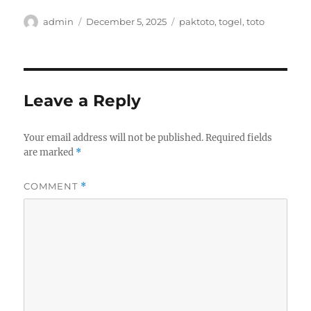
Author
Posted
Tags
admin
December 5, 2025
paktoto
,
togel
,
toto
on
Leave a Reply
Your email address will not be published.
Required fields
are marked
*
COMMENT
*