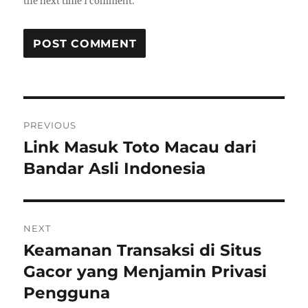
the next time I comment.
Post
PREVIOUS
navigation
Link Masuk Toto Macau dari
Previous
post:
Bandar Asli Indonesia
NEXT
Keamanan Transaksi di Situs
Next
post:
Gacor yang Menjamin Privasi
Pengguna