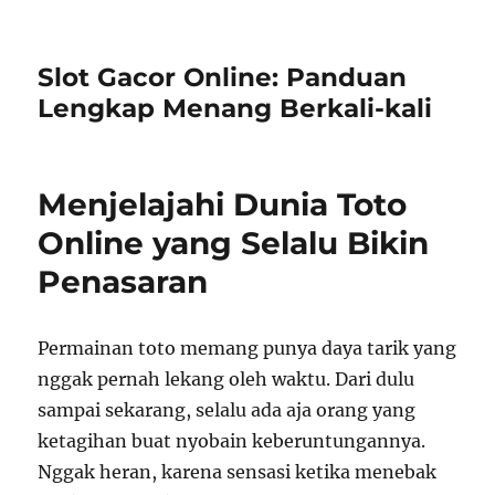
Slot Gacor Online: Panduan
Lengkap Menang Berkali-kali
Menjelajahi Dunia Toto
Online yang Selalu Bikin
Penasaran
Permainan toto memang punya daya tarik yang
nggak pernah lekang oleh waktu. Dari dulu
sampai sekarang, selalu ada aja orang yang
ketagihan buat nyobain keberuntungannya.
Nggak heran, karena sensasi ketika menebak