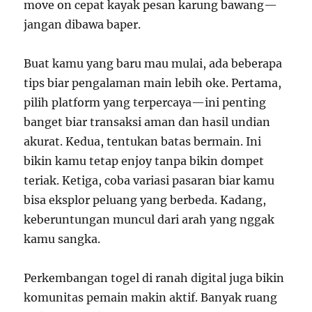
move on cepat kayak pesan karung bawang—
jangan dibawa baper.
Buat kamu yang baru mau mulai, ada beberapa
tips biar pengalaman main lebih oke. Pertama,
pilih platform yang terpercaya—ini penting
banget biar transaksi aman dan hasil undian
akurat. Kedua, tentukan batas bermain. Ini
bikin kamu tetap enjoy tanpa bikin dompet
teriak. Ketiga, coba variasi pasaran biar kamu
bisa eksplor peluang yang berbeda. Kadang,
keberuntungan muncul dari arah yang nggak
kamu sangka.
Perkembangan togel di ranah digital juga bikin
komunitas pemain makin aktif. Banyak ruang