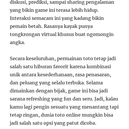
diskusi, prediksi, sampai sharing pengalaman
yang bikin game ini terasa lebih hidup.
Interaksi semacam ini yang kadang bikin
pemain betah. Rasanya kayak punya
tongkrongan virtual khusus buat ngomongin
angka.
Secara keseluruhan, permainan toto tetap jadi
salah satu hiburan favorit karena kombinasi
unik antara kesederhanaan, rasa penasaran,
dan peluang yang selalu terbuka. Selama
dimainkan dengan bijak, game ini bisa jadi
sarana refreshing yang fun dan seru. Jadi, kalau
kamu lagi pengin sesuatu yang menantang tapi
tetap ringan, dunia toto online mungkin bisa
jadi salah satu opsi yang patut dicoba.