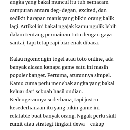
angka yang bakal muncul itu tuh semacam
campuran antara deg-degan, excited, dan
sedikit harapan manis yang bikin orang balik
lagi. Artikel ini bakal ngajak kamu ngulik lebih
dalam tentang permainan toto dengan gaya
santai, tapi tetap rapi biar enak dibaca.
Kalau ngomongin togel atau toto online, ada
banyak alasan kenapa game satu ini masih
populer banget. Pertama, aturannya simpel.
Kamu cuma perlu menebak angka yang bakal
keluar dari sebuah hasil undian.
Kedengerannya sederhana, tapi justru
kesederhanaan itu yang bikin game ini
relatable buat banyak orang. Nggak perlu skill
rumit atau strategi tingkat dewa—cukup