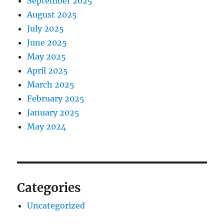
September 2025
August 2025
July 2025
June 2025
May 2025
April 2025
March 2025
February 2025
January 2025
May 2024
Categories
Uncategorized