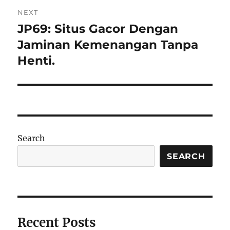
NEXT
JP69: Situs Gacor Dengan
Next
post:
Jaminan Kemenangan Tanpa
Henti.
Search
SEARCH
Recent Posts