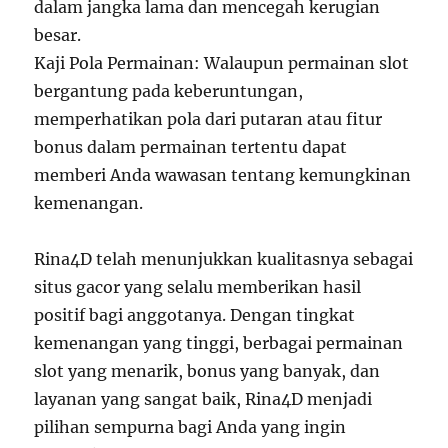
dalam jangka lama dan mencegah kerugian
besar.
Kaji Pola Permainan: Walaupun permainan slot
bergantung pada keberuntungan,
memperhatikan pola dari putaran atau fitur
bonus dalam permainan tertentu dapat
memberi Anda wawasan tentang kemungkinan
kemenangan.
Rina4D telah menunjukkan kualitasnya sebagai
situs gacor yang selalu memberikan hasil
positif bagi anggotanya. Dengan tingkat
kemenangan yang tinggi, berbagai permainan
slot yang menarik, bonus yang banyak, dan
layanan yang sangat baik, Rina4D menjadi
pilihan sempurna bagi Anda yang ingin