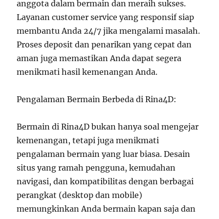
anggota dalam bermain dan meraih sukses.
Layanan customer service yang responsif siap
membantu Anda 24/7 jika mengalami masalah.
Proses deposit dan penarikan yang cepat dan
aman juga memastikan Anda dapat segera
menikmati hasil kemenangan Anda.
Pengalaman Bermain Berbeda di Rina4D:
Bermain di Rina4D bukan hanya soal mengejar
kemenangan, tetapi juga menikmati
pengalaman bermain yang luar biasa. Desain
situs yang ramah pengguna, kemudahan
navigasi, dan kompatibilitas dengan berbagai
perangkat (desktop dan mobile)
memungkinkan Anda bermain kapan saja dan