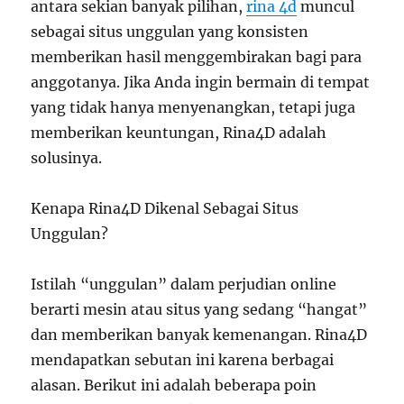
antara sekian banyak pilihan,
rina 4d
muncul
sebagai situs unggulan yang konsisten
memberikan hasil menggembirakan bagi para
anggotanya. Jika Anda ingin bermain di tempat
yang tidak hanya menyenangkan, tetapi juga
memberikan keuntungan, Rina4D adalah
solusinya.
Kenapa Rina4D Dikenal Sebagai Situs
Unggulan?
Istilah “unggulan” dalam perjudian online
berarti mesin atau situs yang sedang “hangat”
dan memberikan banyak kemenangan. Rina4D
mendapatkan sebutan ini karena berbagai
alasan. Berikut ini adalah beberapa poin