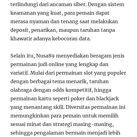
terlindungi dari ancaman siber. Dengan sistem
keamanan yang kuat, para pemain dapat
merasa nyaman dan tenang saat melakukan
deposit, penarikan, maupun taruhan tanpa
khawatir adanya kebocoran data.
Selain itu, Nusa89 menyediakan beragam jenis
permainan judi online yang lengkap dan
variatif. Mulai dari permainan slot yang populer
dengan berbagai tema menarik, taruhan
olahraga dengan odds kompetitif, hingga
permainan kartu seperti poker dan blackjack
yang menantang skill. Diversitas permainan ini
memungkinkan para pemain untuk memilih
sesuai minat dan strategi masing-masing,
sehingga pengalaman bermain menjadi lebih