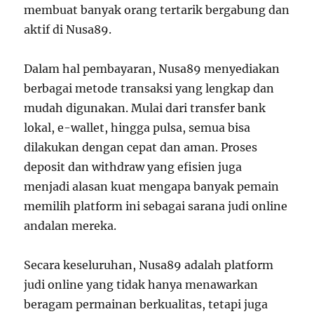
membuat banyak orang tertarik bergabung dan
aktif di Nusa89.
Dalam hal pembayaran, Nusa89 menyediakan
berbagai metode transaksi yang lengkap dan
mudah digunakan. Mulai dari transfer bank
lokal, e-wallet, hingga pulsa, semua bisa
dilakukan dengan cepat dan aman. Proses
deposit dan withdraw yang efisien juga
menjadi alasan kuat mengapa banyak pemain
memilih platform ini sebagai sarana judi online
andalan mereka.
Secara keseluruhan, Nusa89 adalah platform
judi online yang tidak hanya menawarkan
beragam permainan berkualitas, tetapi juga