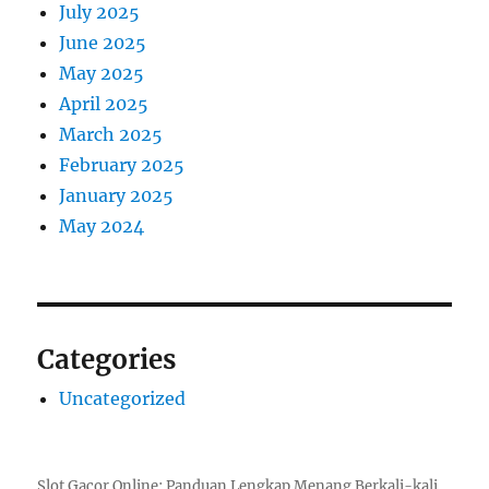
July 2025
June 2025
May 2025
April 2025
March 2025
February 2025
January 2025
May 2024
Categories
Uncategorized
Slot Gacor Online: Panduan Lengkap Menang Berkali-kali