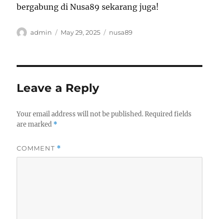
bergabung di Nusa89 sekarang juga!
Author
Posted
Tags
admin
May 29, 2025
nusa89
on
Leave a Reply
Your email address will not be published.
Required fields
are marked
*
COMMENT
*