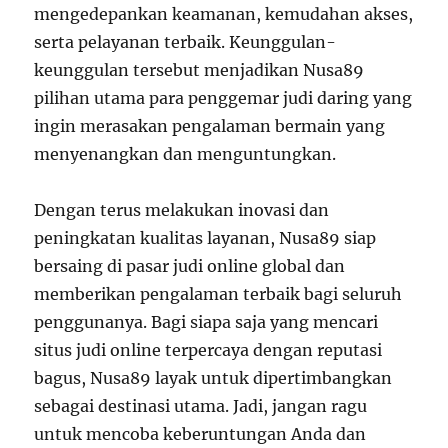
mengedepankan keamanan, kemudahan akses,
serta pelayanan terbaik. Keunggulan-
keunggulan tersebut menjadikan Nusa89
pilihan utama para penggemar judi daring yang
ingin merasakan pengalaman bermain yang
menyenangkan dan menguntungkan.
Dengan terus melakukan inovasi dan
peningkatan kualitas layanan, Nusa89 siap
bersaing di pasar judi online global dan
memberikan pengalaman terbaik bagi seluruh
penggunanya. Bagi siapa saja yang mencari
situs judi online terpercaya dengan reputasi
bagus, Nusa89 layak untuk dipertimbangkan
sebagai destinasi utama. Jadi, jangan ragu
untuk mencoba keberuntungan Anda dan