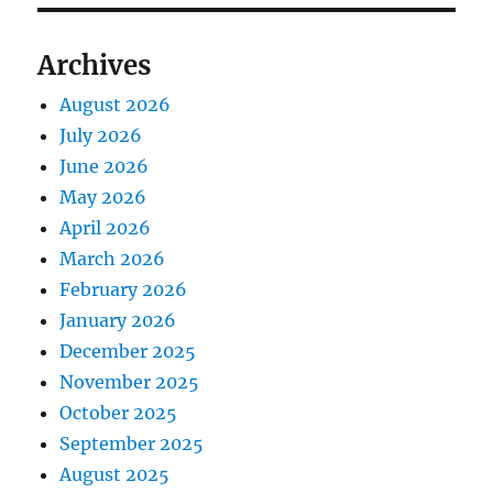
Archives
August 2026
July 2026
June 2026
May 2026
April 2026
March 2026
February 2026
January 2026
December 2025
November 2025
October 2025
September 2025
August 2025