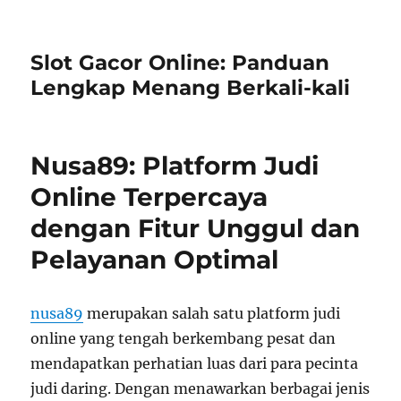
Slot Gacor Online: Panduan
Lengkap Menang Berkali-kali
Nusa89: Platform Judi
Online Terpercaya
dengan Fitur Unggul dan
Pelayanan Optimal
nusa89
merupakan salah satu platform judi
online yang tengah berkembang pesat dan
mendapatkan perhatian luas dari para pecinta
judi daring. Dengan menawarkan berbagai jenis