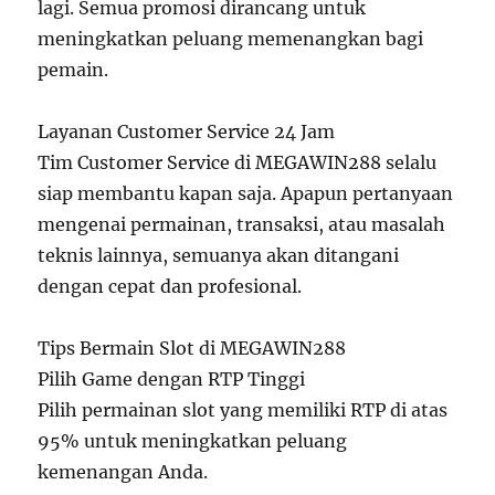
lagi. Semua promosi dirancang untuk
meningkatkan peluang memenangkan bagi
pemain.
Layanan Customer Service 24 Jam
Tim Customer Service di MEGAWIN288 selalu
siap membantu kapan saja. Apapun pertanyaan
mengenai permainan, transaksi, atau masalah
teknis lainnya, semuanya akan ditangani
dengan cepat dan profesional.
Tips Bermain Slot di MEGAWIN288
Pilih Game dengan RTP Tinggi
Pilih permainan slot yang memiliki RTP di atas
95% untuk meningkatkan peluang
kemenangan Anda.