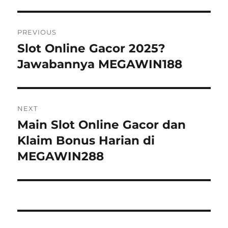
Post
PREVIOUS
navigation
Slot Online Gacor 2025?
Previous
post:
Jawabannya MEGAWIN188
NEXT
Main Slot Online Gacor dan
Next
post:
Klaim Bonus Harian di
MEGAWIN288