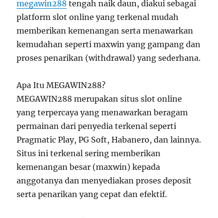
megawin288
tengah naik daun, diakui sebagai
platform slot online yang terkenal mudah
memberikan kemenangan serta menawarkan
kemudahan seperti maxwin yang gampang dan
proses penarikan (withdrawal) yang sederhana.
Apa Itu MEGAWIN288?
MEGAWIN288 merupakan situs slot online
yang terpercaya yang menawarkan beragam
permainan dari penyedia terkenal seperti
Pragmatic Play, PG Soft, Habanero, dan lainnya.
Situs ini terkenal sering memberikan
kemenangan besar (maxwin) kepada
anggotanya dan menyediakan proses deposit
serta penarikan yang cepat dan efektif.