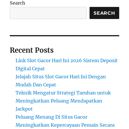
Search
SEARCH
Recent Posts
Link Slot Gacor Hari Ini 2026 Sistem Deposit
Digital Cepat
Jelajah Situs Slot Gacor Hari Ini Dengan
Mudah Dan Cepat
Teknik Mengatur Strategi Taruhan untuk
Meningkatkan Peluang Mendapatkan
Jackpot
Peluang Menang Di Situs Gacor
Meningkatkan Kepercayaan Pemain Secara