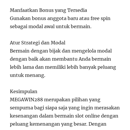
Manfaatkan Bonus yang Tersedia
Gunakan bonus anggota baru atau free spin
sebagai modal awal untuk bermain.
Atur Strategi dan Modal
Bermain dengan bijak dan mengelola modal
dengan baik akan membantu Anda bermain
lebih lama dan memiliki lebih banyak peluang
untuk menang.
Kesimpulan
MEGAWIN288 merupakan pilihan yang
sempurna bagi siapa saja yang ingin merasakan
kesenangan dalam bermain slot online dengan
peluang kemenangan yang besar. Dengan