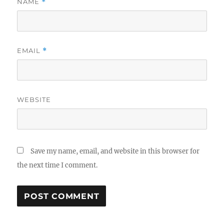
NAME
*
EMAIL
*
WEBSITE
Save my name, email, and website in this browser for
the next time I comment.