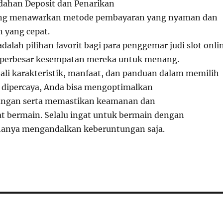
dahan Deposit dan Penarikan
 yang menawarkan metode pembayaran yang nyaman dan
n yang cepat.
 adalah pilihan favorit bagi para penggemar judi slot onli
perbesar kesempatan mereka untuk menang.
i karakteristik, manfaat, dan panduan dalam memilih
t dipercaya, Anda bisa mengoptimalkan
ngan serta memastikan keamanan dan
 bermain. Selalu ingat untuk bermain dengan
 hanya mengandalkan keberuntungan saja.