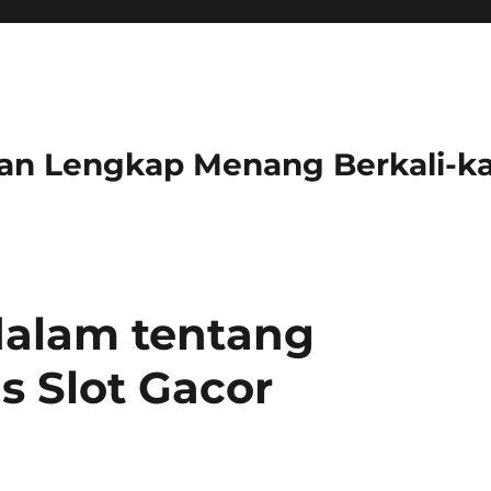
uan Lengkap Menang Berkali-ka
alam tentang
s Slot Gacor