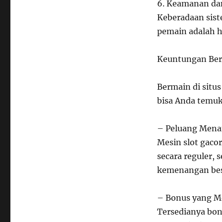
6. Keamanan dan
Keberadaan sist
pemain adalah h
Keuntungan Berm
Bermain di situ
bisa Anda temuka
– Peluang Mena
Mesin slot gac
secara reguler,
kemenangan besa
– Bonus yang M
Tersedianya bonu