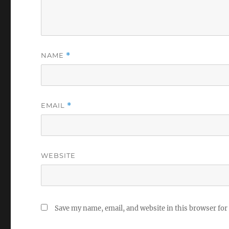
NAME
*
EMAIL
*
WEBSITE
Save my name, email, and website in this browser for