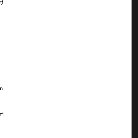
gi
an
ti
.