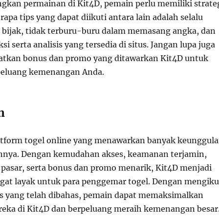
an permainan di Kit4D, pemain perlu memiliki strate
rapa tips yang dapat diikuti antara lain adalah selalu
bijak, tidak terburu-buru dalam memasang angka, dan
si serta analisis yang tersedia di situs. Jangan lupa juga
tkan bonus dan promo yang ditawarkan Kit4D untuk
eluang kemenangan Anda.
n
atform togel online yang menawarkan banyak keunggul
innya. Dengan kemudahan akses, keamanan terjamin,
n pasar, serta bonus dan promo menarik, Kit4D menjadi
ngat layak untuk para penggemar togel. Dengan mengiku
s yang telah dibahas, pemain dapat memaksimalkan
eka di Kit4D dan berpeluang meraih kemenangan besar