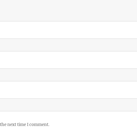
 the next time I comment.