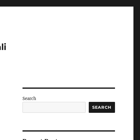
li
Search
SEARCH