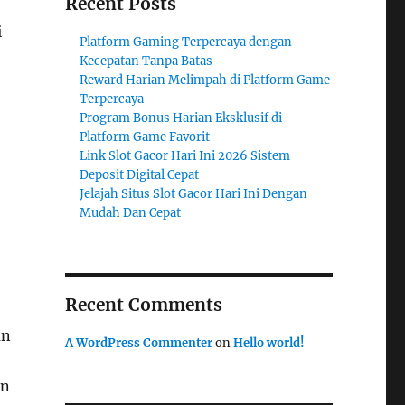
Recent Posts
i
Platform Gaming Terpercaya dengan
Kecepatan Tanpa Batas
Reward Harian Melimpah di Platform Game
Terpercaya
Program Bonus Harian Eksklusif di
Platform Game Favorit
Link Slot Gacor Hari Ini 2026 Sistem
Deposit Digital Cepat
Jelajah Situs Slot Gacor Hari Ini Dengan
Mudah Dan Cepat
Recent Comments
an
A WordPress Commenter
on
Hello world!
an