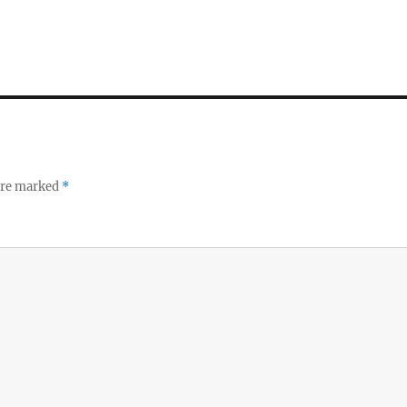
 are marked
*