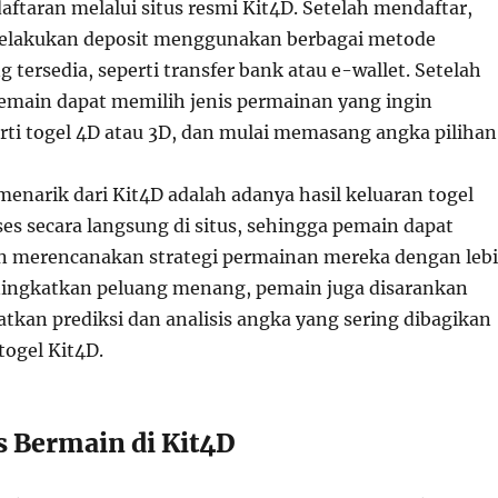
ftaran melalui situs resmi Kit4D. Setelah mendaftar,
elakukan deposit menggunakan berbagai metode
tersedia, seperti transfer bank atau e-wallet. Setelah
 pemain dapat memilih jenis permainan yang ingin
rti togel 4D atau 3D, dan mulai memasang angka pilihan
 menarik dari Kit4D adalah adanya hasil keluaran togel
es secara langsung di situs, sehingga pemain dapat
an merencanakan strategi permainan mereka dengan leb
ningkatkan peluang menang, pemain juga disarankan
kan prediksi dan analisis angka yang sering dibagikan
togel Kit4D.
s Bermain di Kit4D