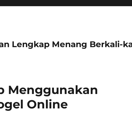
uan Lengkap Menang Berkali-ka
p Menggunakan
ogel Online