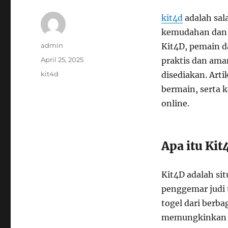
kit4d
adalah sal
kemudahan dan 
Author
admin
Kit4D, pemain d
Posted
April 25, 2025
praktis dan ama
on
Tags
kit4d
disediakan. Arti
bermain, serta 
online.
Apa itu Kit
Kit4D adalah sit
penggemar judi 
togel dari berba
memungkinkan p