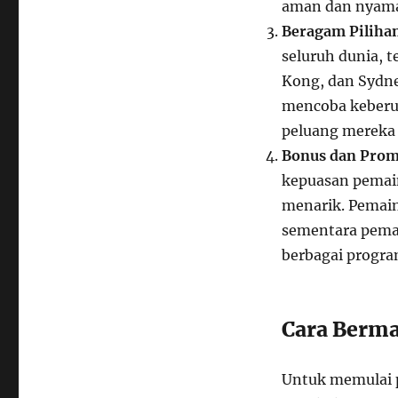
aman dan nyama
Beragam Piliha
seluruh dunia, 
Kong, dan Sydne
mencoba keberu
peluang mereka
Bonus dan Pro
kepuasan pemain
menarik. Pemai
sementara pema
berbagai program
Cara Berma
Untuk memulai 