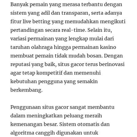
Banyak pemain yang merasa terbantu dengan
sistem yang adil dan transparan, serta adanya
fitur live betting yang memudahkan mengikuti
pertandingan secara real-time. Selain itu,
variasi permainan yang lengkap mulai dari
taruhan olahraga hingga permainan kasino
membuat pemain tidak mudah bosan. Dengan
reputasi yang baik, situs gacor terus berinovasi
agar tetap kompetitif dan memenuhi
kebutuhan pengguna yang semakin
berkembang.
Penggunaan situs gacor sangat membantu
dalam meningkatkan peluang meraih
kemenangan besar. Sistem otomatis dan
algoritma canggih digunakan untuk