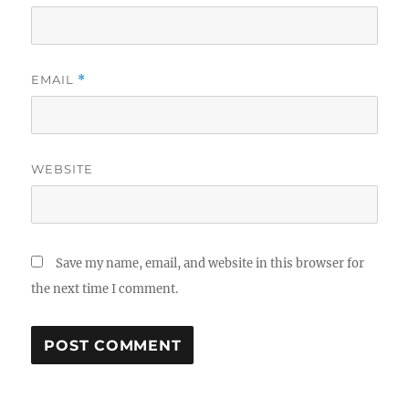
EMAIL
*
WEBSITE
Save my name, email, and website in this browser for
the next time I comment.