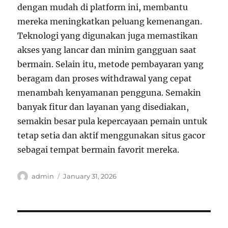
dengan mudah di platform ini, membantu
mereka meningkatkan peluang kemenangan.
Teknologi yang digunakan juga memastikan
akses yang lancar dan minim gangguan saat
bermain. Selain itu, metode pembayaran yang
beragam dan proses withdrawal yang cepat
menambah kenyamanan pengguna. Semakin
banyak fitur dan layanan yang disediakan,
semakin besar pula kepercayaan pemain untuk
tetap setia dan aktif menggunakan situs gacor
sebagai tempat bermain favorit mereka.
Author
Posted
admin
January 31, 2026
on