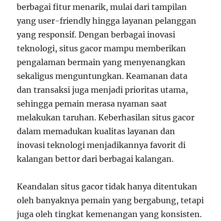
berbagai fitur menarik, mulai dari tampilan
yang user-friendly hingga layanan pelanggan
yang responsif. Dengan berbagai inovasi
teknologi, situs gacor mampu memberikan
pengalaman bermain yang menyenangkan
sekaligus menguntungkan. Keamanan data
dan transaksi juga menjadi prioritas utama,
sehingga pemain merasa nyaman saat
melakukan taruhan. Keberhasilan situs gacor
dalam memadukan kualitas layanan dan
inovasi teknologi menjadikannya favorit di
kalangan bettor dari berbagai kalangan.
Keandalan situs gacor tidak hanya ditentukan
oleh banyaknya pemain yang bergabung, tetapi
juga oleh tingkat kemenangan yang konsisten.