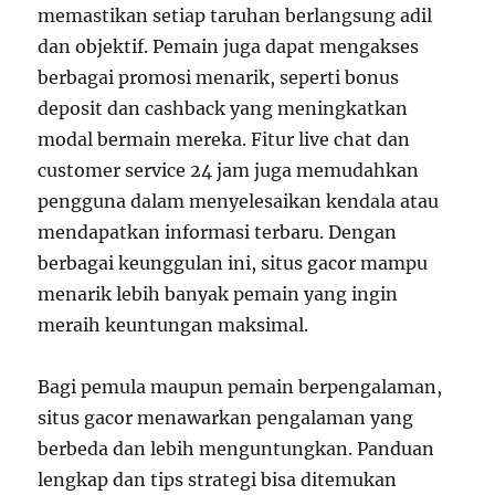
memastikan setiap taruhan berlangsung adil
dan objektif. Pemain juga dapat mengakses
berbagai promosi menarik, seperti bonus
deposit dan cashback yang meningkatkan
modal bermain mereka. Fitur live chat dan
customer service 24 jam juga memudahkan
pengguna dalam menyelesaikan kendala atau
mendapatkan informasi terbaru. Dengan
berbagai keunggulan ini, situs gacor mampu
menarik lebih banyak pemain yang ingin
meraih keuntungan maksimal.
Bagi pemula maupun pemain berpengalaman,
situs gacor menawarkan pengalaman yang
berbeda dan lebih menguntungkan. Panduan
lengkap dan tips strategi bisa ditemukan