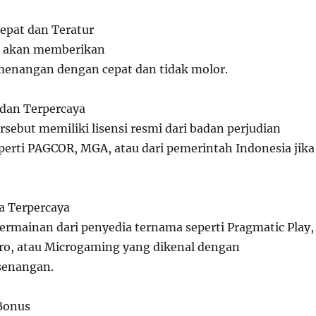
epat dan Teratur
or akan memberikan
enangan dengan cepat dan tidak molor.
 dan Terpercaya
ersebut memiliki lisensi resmi dari badan perjudian
eperti PAGCOR, MGA, atau dari pemerintah Indonesia jika
ia Terpercaya
mainan dari penyedia ternama seperti Pragmatic Play,
ro, atau Microgaming yang dikenal dengan
senangan.
 Bonus