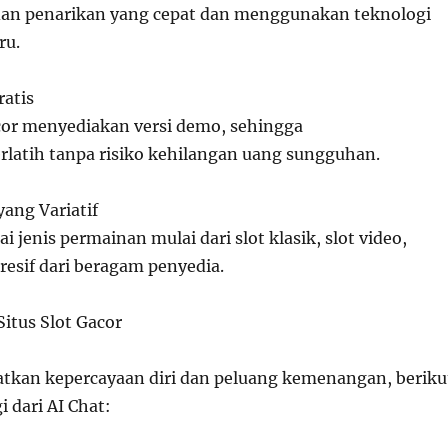
dan penarikan yang cepat dan menggunakan teknologi
ru.
atis
cor menyediakan versi demo, sehingga
rlatih tanpa risiko kehilangan uang sungguhan.
ang Variatif
i jenis permainan mulai dari slot klasik, slot video,
resif dari beragam penyedia.
itus Slot Gacor
kan kepercayaan diri dan peluang kemenangan, beriku
i dari AI Chat: