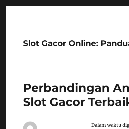
Slot Gacor Online: Pand
Perbandingan Ant
Slot Gacor Terbai
Dalam waktu dig