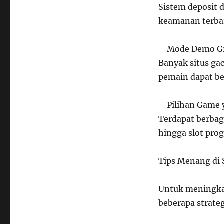
Sistem deposit 
keamanan terba
– Mode Demo Gr
Banyak situs ga
pemain dapat be
– Pilihan Game y
Terdapat berbaga
hingga slot prog
Tips Menang di S
Untuk meningkat
beberapa strateg