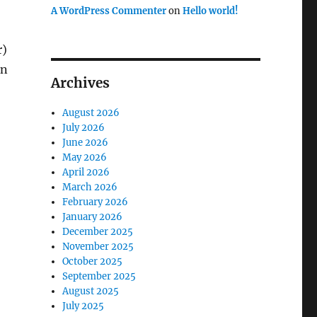
A WordPress Commenter
on
Hello world!
r)
an
Archives
August 2026
July 2026
June 2026
May 2026
April 2026
March 2026
February 2026
:
January 2026
December 2025
November 2025
October 2025
September 2025
August 2025
July 2025