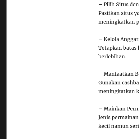
– Pilih Situs de
Pastikan situs 
meningkatkan p
– Kelola Anggar
Tetapkan batas 
berlebihan.
– Manfaatkan B
Gunakan cashbac
meningkatkan 
– Mainkan Perma
Jenis permaina
kecil namun seri