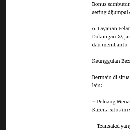
Bonus sambutan,
sering dijumpai d
6. Layanan Pela
Dukungan 24 jam
dan membantu.
Keunggulan Berm
Bermain di situ
lain:
– Peluang Mena
Karena situs in
– Transaksi ya