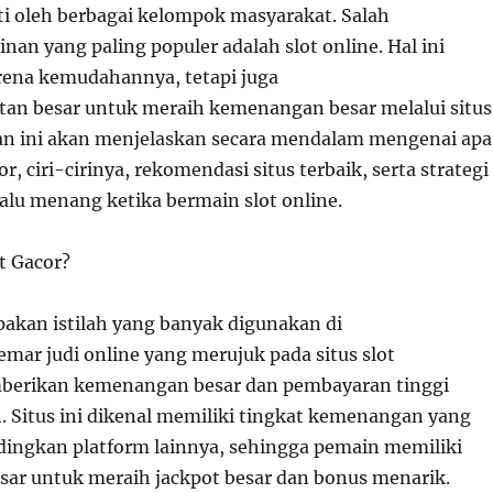
i oleh berbagai kelompok masyarakat. Salah
inan yang paling populer adalah slot online. Hal ini
ena kemudahannya, tetapi juga
an besar untuk meraih kemenangan besar melalui situs
isan ini akan menjelaskan secara mendalam mengenai apa
cor, ciri-cirinya, rekomendasi situs terbaik, serta strategi
lalu menang ketika bermain slot online.
ot Gacor?
pakan istilah yang banyak digunakan di
mar judi online yang merujuk pada situs slot
berikan kemenangan besar dan pembayaran tinggi
n. Situs ini dikenal memiliki tingkat kemenangan yang
ndingkan platform lainnya, sehingga pemain memiliki
esar untuk meraih jackpot besar dan bonus menarik.