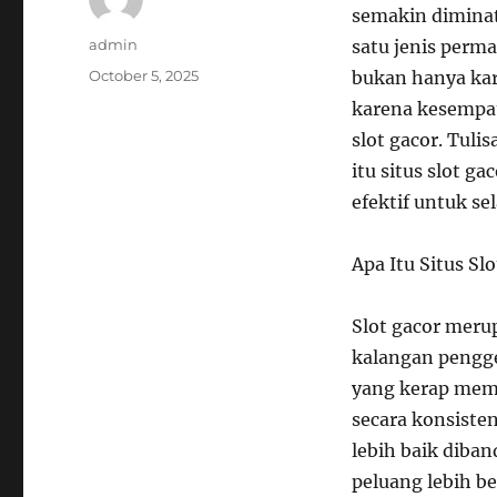
semakin diminat
Author
admin
satu jenis perma
Posted
October 5, 2025
bukan hanya kar
on
karena kesempat
slot gacor. Tul
itu situs slot ga
efektif untuk se
Apa Itu Situs Sl
Slot gacor meru
kalangan pengge
yang kerap mem
secara konsiste
lebih baik diba
peluang lebih b