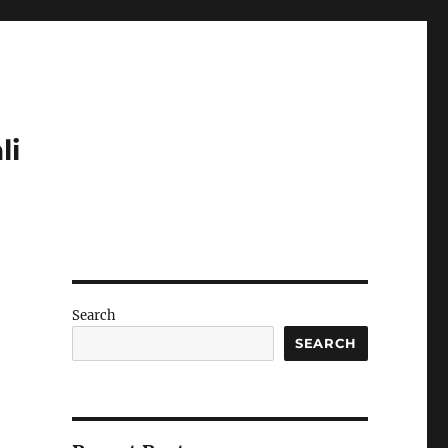
li
Search
SEARCH