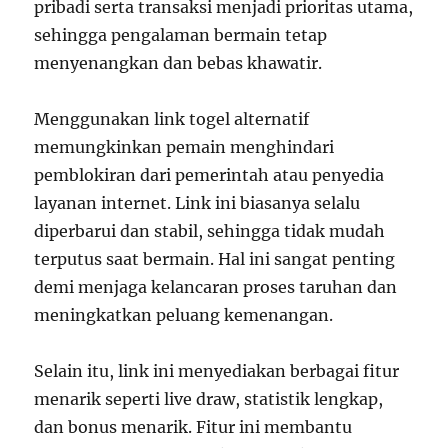
pribadi serta transaksi menjadi prioritas utama,
sehingga pengalaman bermain tetap
menyenangkan dan bebas khawatir.
Menggunakan link togel alternatif
memungkinkan pemain menghindari
pemblokiran dari pemerintah atau penyedia
layanan internet. Link ini biasanya selalu
diperbarui dan stabil, sehingga tidak mudah
terputus saat bermain. Hal ini sangat penting
demi menjaga kelancaran proses taruhan dan
meningkatkan peluang kemenangan.
Selain itu, link ini menyediakan berbagai fitur
menarik seperti live draw, statistik lengkap,
dan bonus menarik. Fitur ini membantu