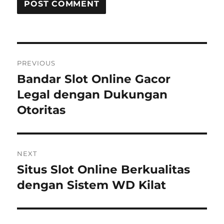
Post
PREVIOUS
navigation
Bandar Slot Online Gacor
Previous
post:
Legal dengan Dukungan
Otoritas
NEXT
Situs Slot Online Berkualitas
Next
post:
dengan Sistem WD Kilat