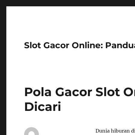
Slot Gacor Online: Pand
Pola Gacor Slot 
Dicari
Dunia hiburan di