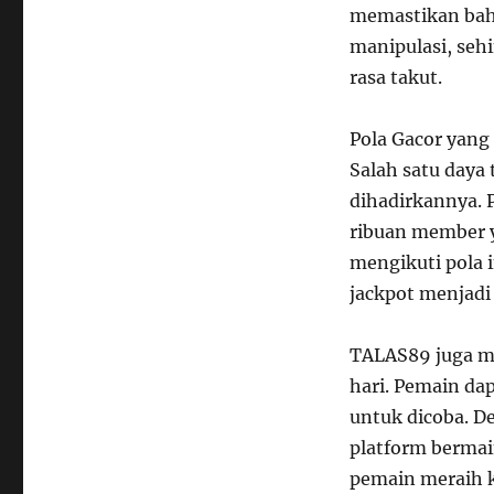
memastikan bahw
manipulasi, seh
rasa takut.
Pola Gacor yang
Salah satu daya
dihadirkannya. P
ribuan member 
mengikuti pola i
jackpot menjadi
TALAS89 juga me
hari. Pemain da
untuk dicoba. D
platform bermai
pemain meraih 