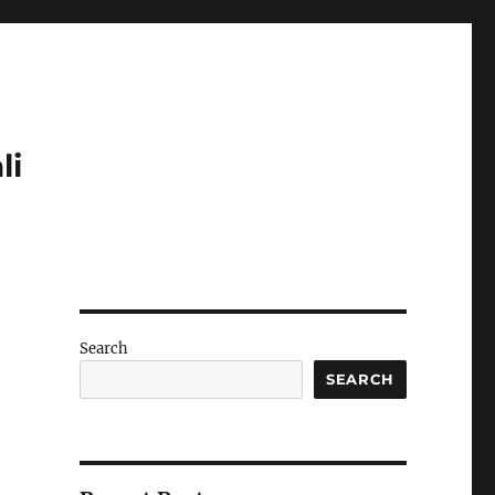
li
g
Search
SEARCH