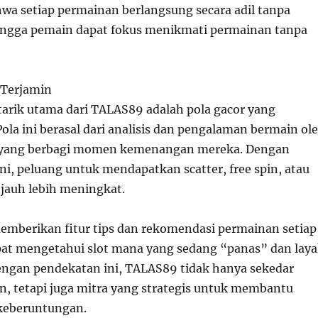
a setiap permainan berlangsung secara adil tanpa
ingga pemain dapat fokus menikmati permainan tanpa
 Terjamin
 tarik utama dari TALAS89 adalah pola gacor yang
ola ini berasal dari analisis dan pengalaman bermain ol
yang berbagi momen kemenangan mereka. Dengan
ni, peluang untuk mendapatkan scatter, free spin, atau
 jauh lebih meningkat.
mberikan fitur tips dan rekomendasi permainan setiap
pat mengetahui slot mana yang sedang “panas” dan lay
engan pendekatan ini, TALAS89 tidak hanya sekedar
n, tetapi juga mitra yang strategis untuk membantu
keberuntungan.