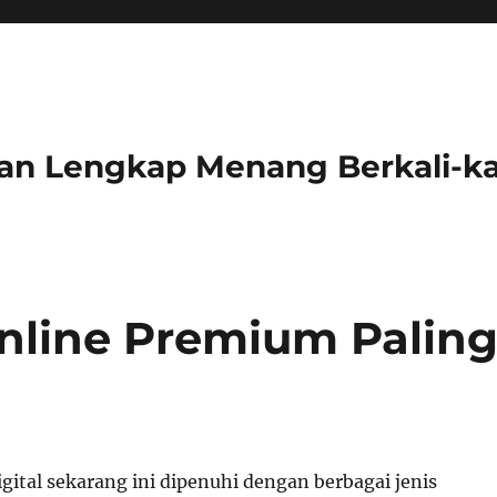
uan Lengkap Menang Berkali-ka
Online Premium Palin
gital sekarang ini dipenuhi dengan berbagai jenis