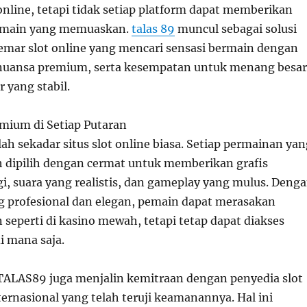
online, tetapi tidak setiap platform dapat memberikan
rmain yang memuaskan.
talas 89
muncul sebagai solusi
emar slot online yang mencari sensasi bermain dengan
, nuansa premium, serta kesempatan untuk menang besar
r yang stabil.
mium di Setiap Putaran
h sekadar situs slot online biasa. Setiap permainan yan
h dipilih dengan cermat untuk memberikan grafis
gi, suara yang realistis, dan gameplay yang mulus. Deng
 profesional dan elegan, pemain dapat merasakan
seperti di kasino mewah, tetapi tetap dapat diakses
i mana saja.
 TALAS89 juga menjalin kemitraan dengan penyedia slot
ernasional yang telah teruji keamanannya. Hal ini