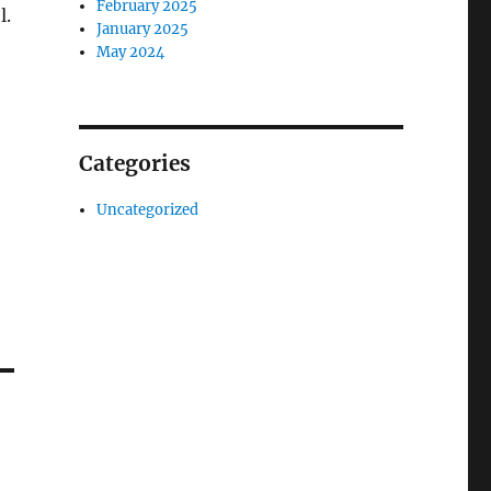
February 2025
l.
January 2025
May 2024
Categories
Uncategorized