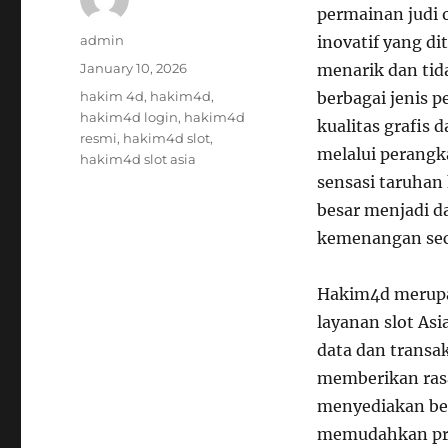
permainan judi 
Author
admin
inovatif yang 
Posted
January 10, 2026
menarik dan ti
on
Tags
hakim 4d
,
hakim4d
,
berbagai jenis 
hakim4d login
,
hakim4d
kualitas grafis
resmi
,
hakim4d slot
,
melalui perang
hakim4d slot asia
sensasi taruhan 
besar menjadi 
kemenangan seca
Hakim4d merupa
layanan slot As
data dan transak
memberikan rasa
menyediakan ber
memudahkan pros