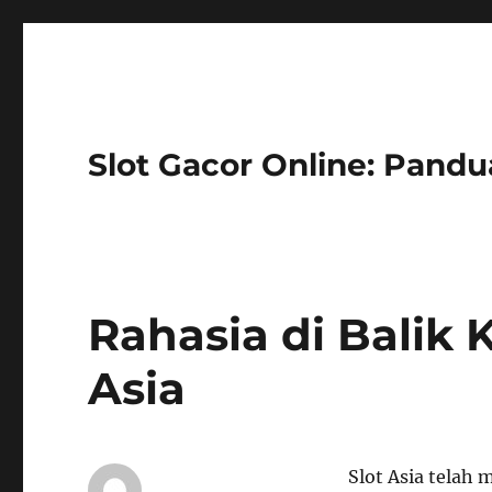
Slot Gacor Online: Pand
Rahasia di Balik
Asia
Slot Asia telah 