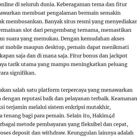
online di seluruh dunia. Keberagaman tema dan fitur
ditawarkan membuat pengalaman bermain semakin
dak membosankan. Banyak situs resmi yang menyediaka
permainan slot dari pengembang ternama, memastikan
 dan suara yang memukau. Dengan kemudahan akses
kat mobile maupun desktop, pemain dapat menikmati
kapan saja dan di mana saja. Fitur bonus dan jackpot
daya tarik utama yang mampu meningkatkan peluang
ra signifikan.
kan salah satu platform terpercaya yang menawarkan
ia dengan reputasi baik dan pelayanan terbaik. Keamana
si terjamin melalui sistem enkripsi mutakhir,
 tenang bagi para pemain. Selain itu, Hakim4d
bagai metode pembayaran yang fleksibel dan cepat,
es deposit dan withdraw. Keunggulan lainnya adalah