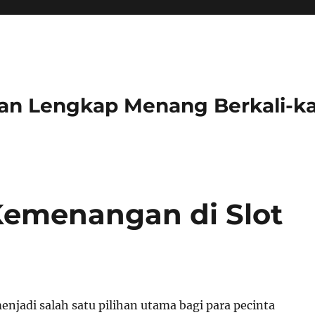
uan Lengkap Menang Berkali-ka
 Kemenangan di Slot
menjadi salah satu pilihan utama bagi para pecinta