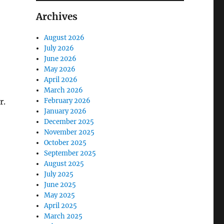
Archives
August 2026
July 2026
June 2026
May 2026
April 2026
March 2026
r.
February 2026
January 2026
December 2025
November 2025
October 2025
September 2025
August 2025
July 2025
June 2025
May 2025
April 2025
March 2025