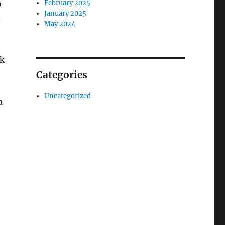
o
February 2025
January 2025
.
May 2024
ck
Categories
Uncategorized
a