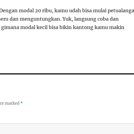
engan modal 20 ribu, kamu udah bisa mulai petualang
 seru dan menguntungkan. Yuk, langsung coba dan
i gimana modal kecil bisa bikin kantong kamu makin
 are marked
*