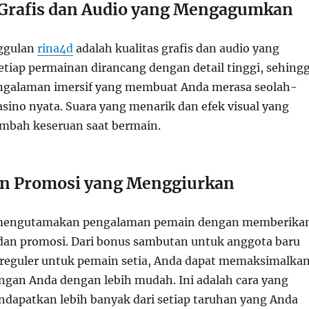
 Grafis dan Audio yang Mengagumkan
nggulan
rina4d
adalah kualitas grafis dan audio yang
tiap permainan dirancang dengan detail tinggi, sehing
galaman imersif yang membuat Anda merasa seolah-
asino nyata. Suara yang menarik dan efek visual yang
ah keseruan saat bermain.
n Promosi yang Menggiurkan
 mengutamakan pengalaman pemain dengan memberika
dan promosi. Dari bonus sambutan untuk anggota baru
reguler untuk pemain setia, Anda dapat memaksimalka
gan Anda dengan lebih mudah. Ini adalah cara yang
dapatkan lebih banyak dari setiap taruhan yang Anda