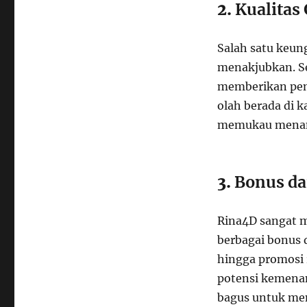
2.
Kualitas
Salah satu keu
menakjubkan. Se
memberikan pen
olah berada di k
memukau menamb
3.
Bonus da
Rina4D sangat
berbagai bonus 
hingga promosi 
potensi kemenan
bagus untuk men