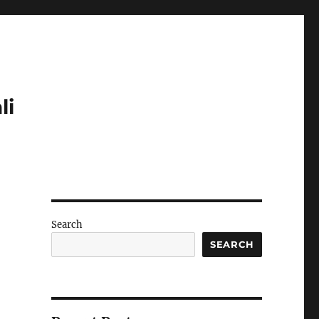
li
Search
SEARCH