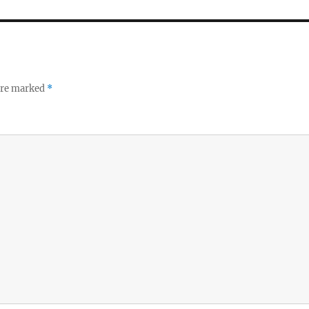
 are marked
*