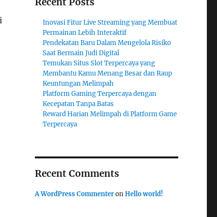
Recent Posts
i
Inovasi Fitur Live Streaming yang Membuat
Permainan Lebih Interaktif
Pendekatan Baru Dalam Mengelola Risiko
Saat Bermain Judi Digital
Temukan Situs Slot Terpercaya yang
Membantu Kamu Menang Besar dan Raup
Keuntungan Melimpah
Platform Gaming Terpercaya dengan
Kecepatan Tanpa Batas
Reward Harian Melimpah di Platform Game
Terpercaya
Recent Comments
A WordPress Commenter
on
Hello world!