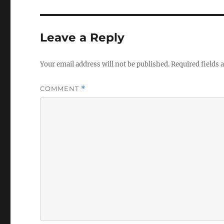
Leave a Reply
Your email address will not be published.
Required fields
COMMENT
*