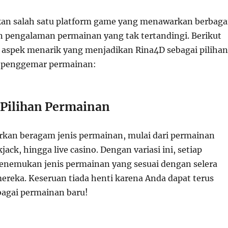
an salah satu platform game yang menawarkan berbaga
 pengalaman permainan yang tak tertandingi. Berikut
 aspek menarik yang menjadikan Rina4D sebagai pilihan
a penggemar permainan:
Pilihan Permainan
kan beragam jenis permainan, mulai dari permainan
kjack, hingga live casino. Dengan variasi ini, setiap
nemukan jenis permainan yang sesuai dengan selera
mereka. Keseruan tiada henti karena Anda dapat terus
bagai permainan baru!