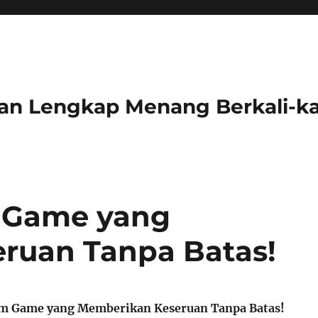
uan Lengkap Menang Berkali-ka
m Game yang
ruan Tanpa Batas!
rm Game yang Memberikan Keseruan Tanpa Batas!