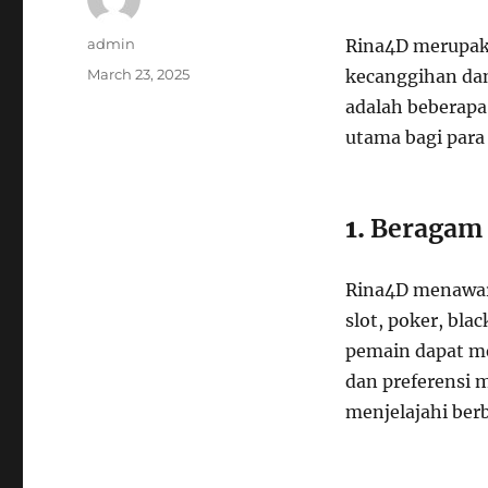
Author
admin
Rina4D merupak
Posted
March 23, 2025
kecanggihan dan
on
adalah beberapa
utama bagi par
1.
Beragam 
Rina4D menawar
slot, poker, blac
pemain dapat me
dan preferensi 
menjelajahi ber