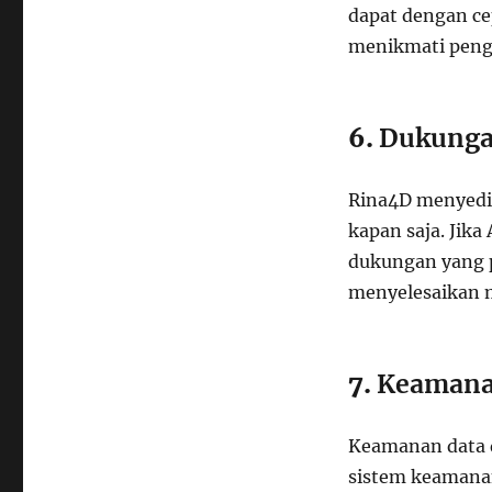
dapat dengan c
menikmati peng
6.
Dukunga
Rina4D menyedi
kapan saja. Jik
dukungan yang 
menyelesaikan 
7.
Keamana
Keamanan data d
sistem keamana