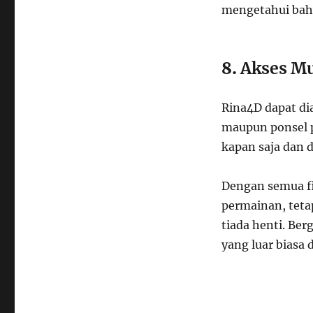
mengetahui bahw
8.
Akses Mu
Rina4D dapat dia
maupun ponsel p
kapan saja dan 
Dengan semua fi
permainan, teta
tiada henti. Be
yang luar biasa 