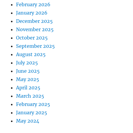
February 2026
January 2026
December 2025
November 2025
October 2025
September 2025
August 2025
July 2025
June 2025
May 2025
April 2025
March 2025
February 2025
January 2025
May 2024