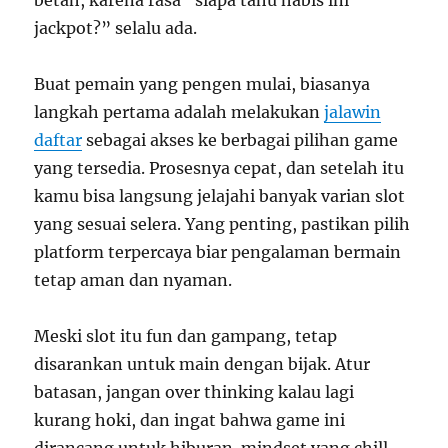
betah, karena rasa “siapa tahu habis ini
jackpot?” selalu ada.
Buat pemain yang pengen mulai, biasanya
langkah pertama adalah melakukan
jalawin
daftar
sebagai akses ke berbagai pilihan game
yang tersedia. Prosesnya cepat, dan setelah itu
kamu bisa langsung jelajahi banyak varian slot
yang sesuai selera. Yang penting, pastikan pilih
platform terpercaya biar pengalaman bermain
tetap aman dan nyaman.
Meski slot itu fun dan gampang, tetap
disarankan untuk main dengan bijak. Atur
batasan, jangan over thinking kalau lagi
kurang hoki, dan ingat bahwa game ini