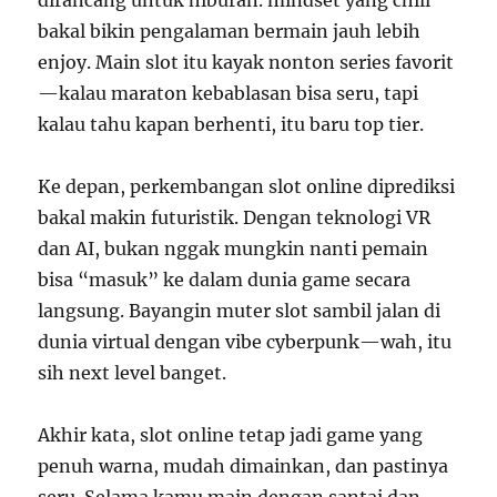
dirancang untuk hiburan. mindset yang chill
bakal bikin pengalaman bermain jauh lebih
enjoy. Main slot itu kayak nonton series favorit
—kalau maraton kebablasan bisa seru, tapi
kalau tahu kapan berhenti, itu baru top tier.
Ke depan, perkembangan slot online diprediksi
bakal makin futuristik. Dengan teknologi VR
dan AI, bukan nggak mungkin nanti pemain
bisa “masuk” ke dalam dunia game secara
langsung. Bayangin muter slot sambil jalan di
dunia virtual dengan vibe cyberpunk—wah, itu
sih next level banget.
Akhir kata, slot online tetap jadi game yang
penuh warna, mudah dimainkan, dan pastinya