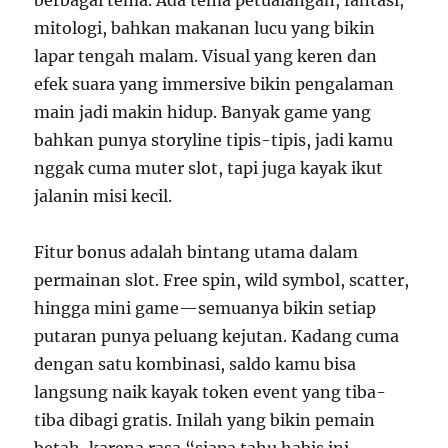
berbagai tema. Ada tema petualangan, fantasi,
mitologi, bahkan makanan lucu yang bikin
lapar tengah malam. Visual yang keren dan
efek suara yang immersive bikin pengalaman
main jadi makin hidup. Banyak game yang
bahkan punya storyline tipis-tipis, jadi kamu
nggak cuma muter slot, tapi juga kayak ikut
jalanin misi kecil.
Fitur bonus adalah bintang utama dalam
permainan slot. Free spin, wild symbol, scatter,
hingga mini game—semuanya bikin setiap
putaran punya peluang kejutan. Kadang cuma
dengan satu kombinasi, saldo kamu bisa
langsung naik kayak token event yang tiba-
tiba dibagi gratis. Inilah yang bikin pemain