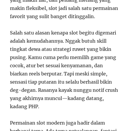
yang makin liar, dan peluang menang yang
makin fleksibel, slot jadi salah satu permainan
favorit yang sulit banget ditinggalin.
Salah satu alasan kenapa slot begitu digemari
adalah kemudahannya. Nggak butuh skill
tingkat dewa atau strategi ruwet yang bikin
pusing. Kamu cuma perlu memilih game yang
cocok, atur bet sesuai kenyamanan, dan
biarkan reels berputar. Tapi meski simple,
sensasi tiap putaran itu selalu berhasil bikin
deg-degan. Rasanya kayak nunggu notif crush
yang akhirnya muncul—kadang datang,
kadang PHP.
Permainan slot modern juga hadir dalam