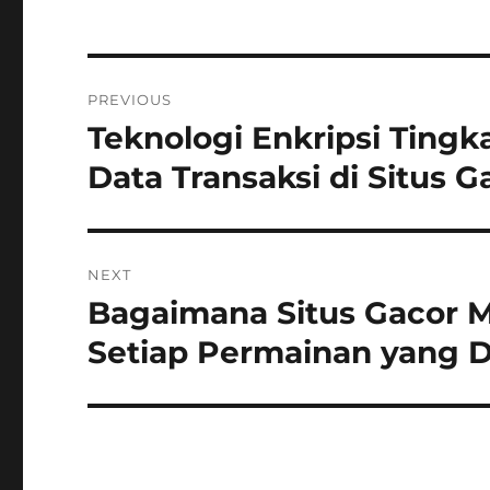
Post
PREVIOUS
navigation
Teknologi Enkripsi Tingk
Previous
post:
Data Transaksi di Situs G
NEXT
Bagaimana Situs Gacor 
Next
post:
Setiap Permainan yang D