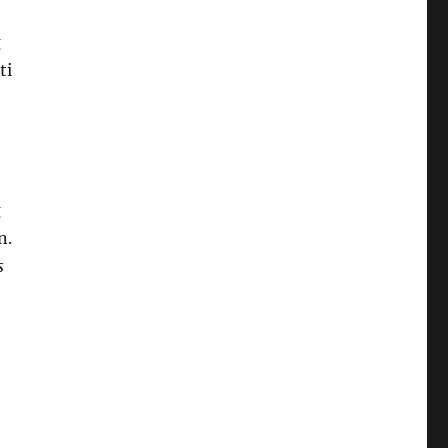
g
ti
g
n.
s