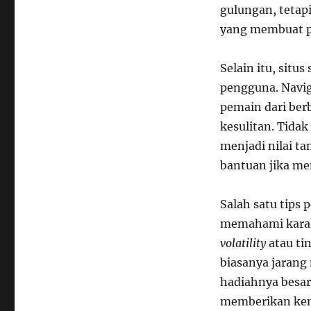
gulungan, tetapi
yang membuat p
Selain itu, situ
pengguna. Navi
pemain dari ber
kesulitan. Tida
menjadi nilai t
bantuan jika me
Salah satu tips
memahami karakt
volatility
atau tin
biasanya jarang
hadiahnya besar.
memberikan kem