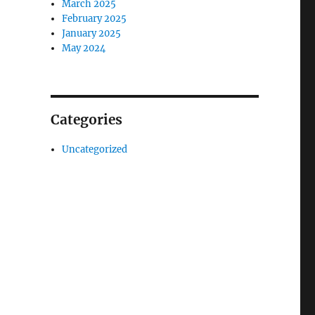
March 2025
February 2025
January 2025
May 2024
Categories
Uncategorized