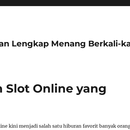
uan Lengkap Menang Berkali-ka
 Slot Online yang
ine kini menjadi salah satu hiburan favorit banyak orang