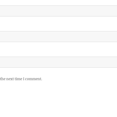
 the next time I comment.