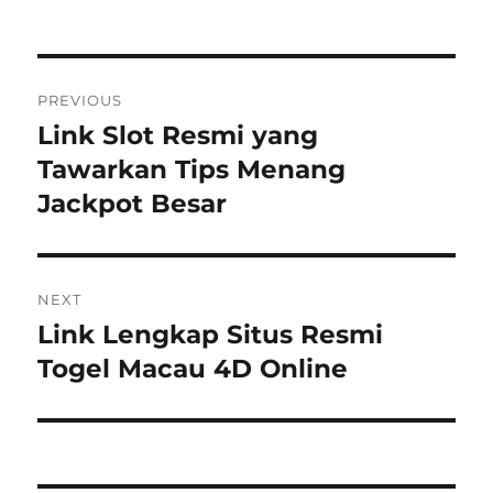
Post
PREVIOUS
navigation
Link Slot Resmi yang
Previous
post:
Tawarkan Tips Menang
Jackpot Besar
NEXT
Link Lengkap Situs Resmi
Next
post:
Togel Macau 4D Online