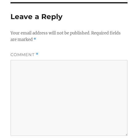
Leave a Reply
Your email address will not be published.
Required fields
are marked
*
COMMENT
*